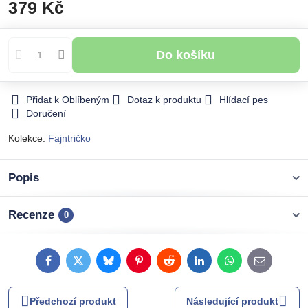
379 Kč
Do košíku
Přidat k Oblíbeným
Dotaz k produktu
Hlídací pes
Doručení
Kolekce:
Fajntričko
Popis
Recenze
0
Facebook
Twitter
Bluesky
Pinterest
Reddit
LinkedIn
WhatsApp
E-
mail
Předchozí produkt
Následující produkt