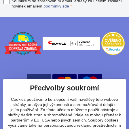
Souhlasím se zpracováním email. adresy za účelem zasílání
novinek emailem
podmínky zde
*
Předvolby soukromí
Cookies používáme ke zlepšení vaší návštěvy této webové
Nájdete nás taky na:
stránky, analýzu její výkonnosti a shromažďování údajů o
jejím používání. Za tímto účelem můžeme použít nástroje a
Facebook
Instagram
Youtube
Tiktok
služby třetích stran a shromážděné údaje se mohou přenést k
partnerům v EU, USA nebo jiných zemích. Soubory cookies
využíváme také na personalizovanou reklamu prostřednictvím