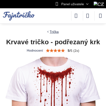
Panel uživatele
Trička
Krvavé tričko - podřezaný krk
Hodnocení
5
/
5
(
2
x)