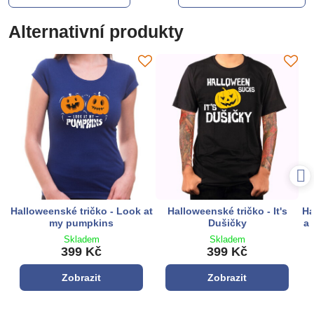
Alternativní produkty
Halloweenské tričko - Look at
Halloweenské tričko - It's
Ha
my pumpkins
Dušičky
a 
Skladem
Skladem
399 Kč
399 Kč
Zobrazit
Zobrazit