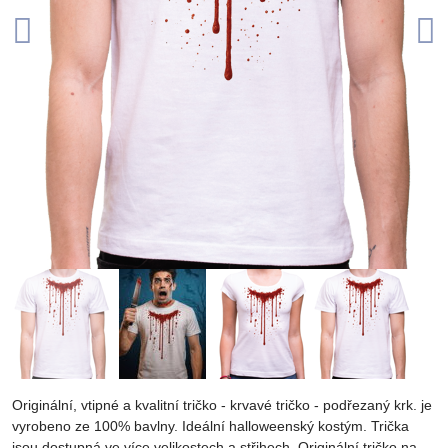
Originální, vtipné a kvalitní tričko - krvavé tričko - podřezaný krk. je
vyrobeno ze 100% bavlny. Ideální halloweenský kostým. Trička
jsou dostupná ve více velikostech a střihech. Originální tričko na