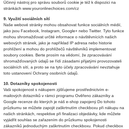
Účinný nástroj pro správu souborů cookie je též k dispozici na
stránkách www.youronlinechoices.com/cz
9. Využití sociálních sítí
Naše webové stránky mohou obsahovat funkce sociálních médií,
jako jsou Facebook, Instagram, Google+ nebo Twitter. Tyto funkce
mohou shromažďovat určité informace o návštěvnících našich
webových stránek, jako je například IP adresa nebo historie
prohlížení a mohou do prohlížečů návštěvníků implementovat
soubory cookies. Berte prosím na vědomí, že zpracovávání
shromažďovaných údajů se řídí zásadami přijatými provozovateli
sociálních sítí, a proto se na tyto účely zpracovávání nevztahuje
toto ustanovení Ochrany osobních údajů.
10. Dotazníky spokojenosti
Vaši spokojenost s nákupem zjišťujeme prostřednictvím e-
mailových dotazníků v rámci programu Ověřeno zákazníky a
Google recenze do kterých je náš e-shop zapojený.Do tohoto
průzkumu se můžete zapojit zaškrtnutím checkboxu při nákupu na
našich stránkách, respektive při finalizaci objedávky, kde můžete
vyjádřit souhlas se zařazením do průzkumu spokojenosti
zákazníků jednoduchým zaškrtnutím checkboxu. Pokud checkbox