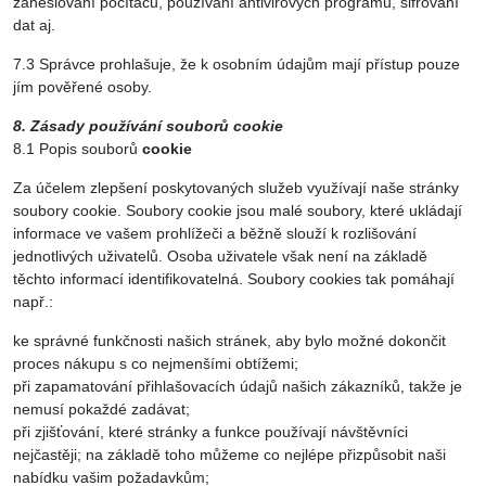
zaheslování počítačů, používání antivirových programů, šifrování
dat aj.
7.3 Správce prohlašuje, že k osobním údajům mají přístup pouze
jím pověřené osoby.
8. Zásady používání souborů cookie
8.1 Popis souborů
cookie
Za účelem zlepšení poskytovaných služeb využívají naše stránky
soubory cookie. Soubory cookie jsou malé soubory, které ukládají
informace ve vašem prohlížeči a běžně slouží k rozlišování
jednotlivých uživatelů. Osoba uživatele však není na základě
těchto informací identifikovatelná. Soubory cookies tak pomáhají
např.:
ke správné funkčnosti našich stránek, aby bylo možné dokončit
proces nákupu s co nejmenšími obtížemi;
při zapamatování přihlašovacích údajů našich zákazníků, takže je
nemusí pokaždé zadávat;
při zjišťování, které stránky a funkce používají návštěvníci
nejčastěji; na základě toho můžeme co nejlépe přizpůsobit naši
nabídku vašim požadavkům;