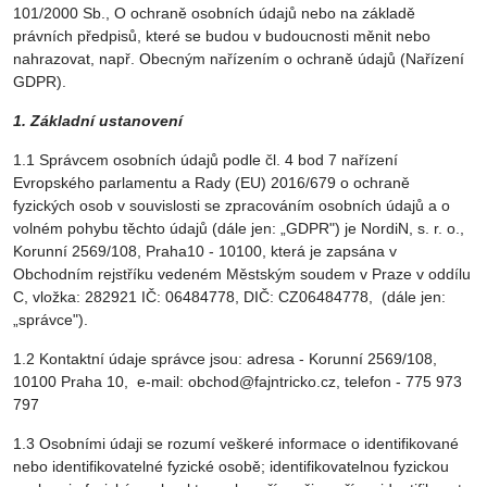
101/2000 Sb., O ochraně osobních údajů nebo na základě
právních předpisů, které se budou v budoucnosti měnit nebo
nahrazovat, např. Obecným nařízením o ochraně údajů (Nařízení
GDPR).
1. Základní ustanovení
1.1 Správcem osobních údajů podle čl. 4 bod 7 nařízení
Evropského parlamentu a Rady (EU) 2016/679 o ochraně
fyzických osob v souvislosti se zpracováním osobních údajů a o
volném pohybu těchto údajů (dále jen: „GDPR") je NordiN, s. r. o.,
Korunní 2569/108, Praha10 - 10100, která je zapsána v
Obchodním rejstříku vedeném Městským soudem v Praze v oddílu
C, vložka: 282921 IČ: 06484778, DIČ: CZ06484778, (dále jen:
„správce").
1.2 Kontaktní údaje správce jsou: adresa - Korunní 2569/108,
10100 Praha 10, e-mail: obchod@fajntricko.cz, telefon - 775 973
797
1.3 Osobními údaji se rozumí veškeré informace o identifikované
nebo identifikovatelné fyzické osobě; identifikovatelnou fyzickou