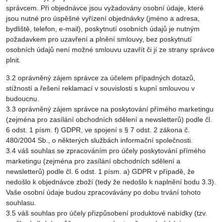
správcem. Při objednávce jsou vyžadovány osobní údaje, které
jsou nutné pro úspěšné vyřízení objednávky (jméno a adresa,
bydliště, telefon, e-mail), poskytnutí osobních údajů je nutným
požadavkem pro uzavření a plnění smlouvy, bez poskytnutí
osobních údajů není možné smlouvu uzavřít či jí ze strany správce
plnit.
3.2 oprávněný zájem správce za účelem případných dotazů,
stížností a řešení reklamací v souvislosti s kupní smlouvou v
budoucnu.
3.3 oprávněný zájem správce na poskytování přímého marketingu
(zejména pro zasílání obchodních sdělení a newsletterů) podle čl.
6 odst. 1 písm. f) GDPR, ve spojení s § 7 odst. 2 zákona č.
480/2004 Sb., o některých službách informační společnosti.
3.4 váš souhlas se zpracováním pro účely poskytování přímého
marketingu (zejména pro zasílání obchodních sdělení a
newsletterů) podle čl. 6 odst. 1 písm. a) GDPR v případě, že
nedošlo k objednávce zboží (tedy že nedošlo k naplnění bodu 3.3).
Vaše osobní údaje budou zpracovávány po dobu trvání tohoto
souhlasu.
3.5 váš souhlas pro účely přizpůsobení produktové nabídky (tzv.