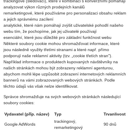
trackingové (sledovací), které v kombinaci s konverzními pomáhají
analyzovat výkon různých prodejních kanálů
remarketingové, které používáme pro personalizaci obsahu reklam
a jejich správnému zacílení
analytické, které nám pomáhají zvýšit uživatelské pohodlí našeho
webu tím, že pochopíme, jak jej uživatelé používají
esenciální, které jsou důležité pro základní funkčnost webu
Některé soubory cookie mohou shromažďovat informace, které
jsou následně využity třetími stranami a které např. přímo
podporují naše reklamní aktivity (tzv. „cookie třetích stran").
Například informace o produktech kupovaných návštěvníky na
našich stránkách mohou být zobrazeny reklamní agenturou,
abychom mohli lépe uzpůsobit zobrazení internetových reklamních
bannerů na vámi zobrazovaných webových stránkách. Podle
těchto údajů vás však nelze identifikovat.
Správce shromažďuje na svých webových stránkách následující
soubory cookies:
Vydavatel (příp. název)
Typ
Trvanlivost
trackingový,
Google AdWords
90 dnů
remarketingový