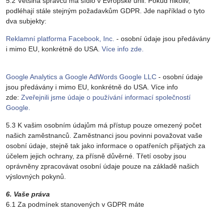
5.2 Většina správců má sídlo v Evropské unii. Pokud nikoliv,
podléhají stále stejným požadavkům GDPR. Jde například o tyto
dva subjekty:
Reklamní platforma Facebook, Inc.
- osobní údaje jsou předávány
i mimo EU, konkrétně do USA.
Více info zde.
Google Analytics a Google AdWords Google LLC
- osobní údaje
jsou předávány i mimo EU, konkrétně do USA. Více info
zde:
Zveřejnili jsme údaje o používání informací společností
Google.
5.3 K vašim osobním údajům má přístup pouze omezený počet
našich zaměstnanců. Zaměstnanci jsou povinni považovat vaše
osobní údaje, stejně tak jako informace o opatřeních přijatých za
účelem jejich ochrany, za přísně důvěrné. Třetí osoby jsou
oprávněny zpracovávat osobní údaje pouze na základě našich
výslovných pokynů.
6. Vaše práva
6.1 Za podmínek stanovených v GDPR máte