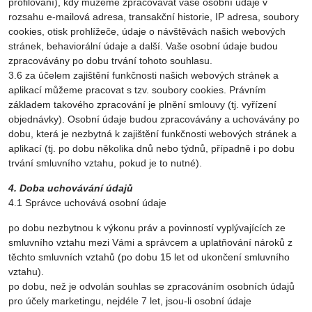
profilování), kdy můžeme zpracovávat vaše osobní údaje v
rozsahu e-mailová adresa, transakční historie, IP adresa, soubory
cookies, otisk prohlížeče, údaje o návštěvách našich webových
stránek, behaviorální údaje a další. Vaše osobní údaje budou
zpracovávány po dobu trvání tohoto souhlasu.
3.6 za účelem zajištění funkčnosti našich webových stránek a
aplikací můžeme pracovat s tzv. soubory cookies. Právním
základem takového zpracování je plnění smlouvy (tj. vyřízení
objednávky). Osobní údaje budou zpracovávány a uchovávány po
dobu, která je nezbytná k zajištění funkčnosti webových stránek a
aplikací (tj. po dobu několika dnů nebo týdnů, případně i po dobu
trvání smluvního vztahu, pokud je to nutné).
4. Doba uchovávání údajů
4.1 Správce uchovává osobní údaje
po dobu nezbytnou k výkonu práv a povinností vyplývajících ze
smluvního vztahu mezi Vámi a správcem a uplatňování nároků z
těchto smluvních vztahů (po dobu 15 let od ukončení smluvního
vztahu).
po dobu, než je odvolán souhlas se zpracováním osobních údajů
pro účely marketingu, nejdéle 7 let, jsou-li osobní údaje