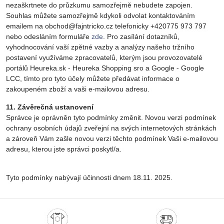
nezaškrtnete do průzkumu samozřejmě nebudete zapojen.
Souhlas můžete samozřejmě kdykoli odvolat kontaktováním
emailem na obchod@fajntricko.cz telefonicky +420775 973 797
nebo odesláním formuláře
zde
. Pro zasílání dotazníků,
vyhodnocování vaší zpětné vazby a analýzy našeho tržního
postavení využíváme zpracovatelů, kterým jsou provozovatelé
portálů Heureka.sk - Heureka Shopping sro a Google - Google
LCC, tímto pro tyto účely můžete předávat informace o
zakoupeném zboží a vaši e-mailovou adresu.
11. Závěrečná ustanovení
Správce je oprávněn tyto podmínky změnit. Novou verzi podmínek
ochrany osobních údajů zveřejní na svých internetových stránkách
a zároveň Vám zašle novou verzi těchto podmínek Vaši e-mailovou
adresu, kterou jste správci poskytl/a.
Tyto podmínky nabývají účinnosti dnem 18.11. 2025.