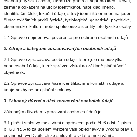
osobou je fyzická osoba, kterou lze přímo či nepřímo identifikovat,
zejména odkazem na určitý identifikátor, například jméno,
identifikační číslo, lokační údaje, síťový identifikátor nebo na jeden
či více zvláštních prvků fyzické, fyziologické, genetické, psychické,
ekonomické, kulturní nebo společenské identity této fyzické osoby.
1.4 Správce nejmenoval pověřence pro ochranu osobních údajů.
2. Zdroje a kategorie zpracovávaných osobních údajů
2.1 Správce zpracovává osobní údaje, které jste mu poskytl/a
nebo osobní údaje, které správce získal na základě plnění Vaší
objednávky.
2.2 Správce zpracovává Vaše identifikační a kontaktní údaje a
údaje nezbytné pro plnění smlouvy.
3. Zákonný důvod a účel zpracování osobních údajů
Zákonným důvodem zpracování osobních údajů je:
3.1 plnění smlouvy mezi vámi a správcem podle čl. 6 odst. 1 písm.
b) GDPR. A to za účelem vyřízení vaší objednávky a výkonu práv a
povinností vyplývajících ze smluvního vztahu mezi vámi a