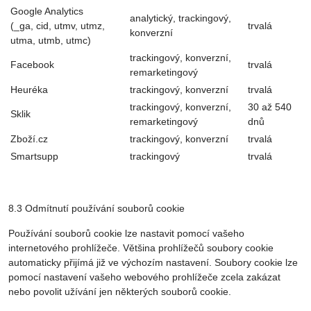
Google Analytics
analytický, trackingový,
(_ga, cid, utmv, utmz,
trvalá
konverzní
utma, utmb, utmc)
trackingový, konverzní,
Facebook
trvalá
remarketingový
Heuréka
trackingový, konverzní
trvalá
trackingový, konverzní,
30 až 540
Sklik
remarketingový
dnů
Zboží.cz
trackingový, konverzní
trvalá
Smartsupp
trackingový
trvalá
8.3 Odmítnutí používání souborů cookie
Používání souborů cookie lze nastavit pomocí vašeho
internetového prohlížeče. Většina prohlížečů soubory cookie
automaticky přijímá již ve výchozím nastavení. Soubory cookie lze
pomocí nastavení vašeho webového prohlížeče zcela zakázat
nebo povolit užívání jen některých souborů cookie.