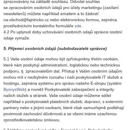
zpracovávány na základě souhlasu. Odvolat souhlas
se zpracováním osobních údajů pro účely marketingu (zasílaní
newsletterů) můžete například emailem a to žádostí
na:obchod@fajntricko.cz nebo elektronickou formou, zejména
prostřednictvím kontaktního formuláře
zde
.
4.2 Po uplynutí doby uchovávání osobních údajů správce osobní
údaje vymaže.
5. Příjemci osobních údajů (subdodavatelé správce)
5.1 Vaše osobní údaje mohou být zpřístupněny třetím osobám,
které nám poskytují administrativní, logistickou nebo technickou
podporu, tj. zpracovatelům dat. Přístup k Vašim osobním údajům
mohou mít v nezbytném rozsahu i naši poskytovatelé IT služeb a
hostingu, zejména systému pro správu našeho E-shopu (systém
ByznysWeb
) a rovněž Poskytovatelé zabezpečení a integrity
našich služeb a stránek. Vaše osobní údaje můžeme sdílet
například s poskytovateli platebních služeb, dopravci, s externími
partnery nebo s jinými osobami, které však samozřejmě podléhají
povinnosti zachování důvěrnosti a se všemi máme uzavřenou
zprostředkovatelskou smlouvu.