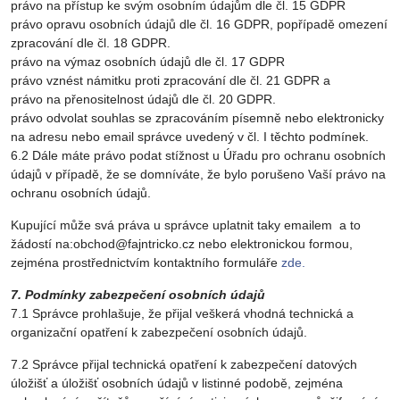
právo na přístup ke svým osobním údajům dle čl. 15 GDPR
právo opravu osobních údajů dle čl. 16 GDPR, popřípadě omezení
zpracování dle čl. 18 GDPR.
právo na výmaz osobních údajů dle čl. 17 GDPR
právo vznést námitku proti zpracování dle čl. 21 GDPR a
právo na přenositelnost údajů dle čl. 20 GDPR.
právo odvolat souhlas se zpracováním písemně nebo elektronicky
na adresu nebo email správce uvedený v čl. I těchto podmínek.
6.2 Dále máte právo podat stížnost u Úřadu pro ochranu osobních
údajů v případě, že se domníváte, že bylo porušeno Vaší právo na
ochranu osobních údajů.
Kupující může svá práva u správce uplatnit taky emailem a to
žádostí na:obchod@fajntricko.cz nebo elektronickou formou,
zejména prostřednictvím kontaktního formuláře
zde.
7. Podmínky zabezpečení osobních údajů
7.1 Správce prohlašuje, že přijal veškerá vhodná technická a
organizační opatření k zabezpečení osobních údajů.
7.2 Správce přijal technická opatření k zabezpečení datových
úložišť a úložišť osobních údajů v listinné podobě, zejména