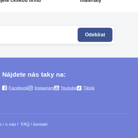
jete českou firmu
materiály
Odebírat
Nájdete nás taky na:
Facebook
Instagram
Youtube
Tiktok
e
/
o nás
/
FAQ
/
kontakt