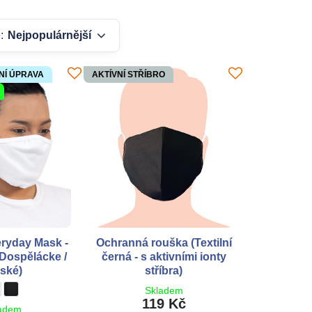
:
Nejpopulárnější
NÍ ÚPRAVA
AKTÍVNÍ STŘÍBRO
ryday Mask -
Ochranná rouška (Textilní
(Dospělácke /
černá - s aktivními ionty
ské)
stříbra)
ouška Everyday Mask - balení 5ks (Dospělácke / dětské) - Barva:
ílá
Rouška Everyday Mask - balení 5ks (Dospělácke / dětské) - Barva:
černá
Skladem
119 Kč
adem