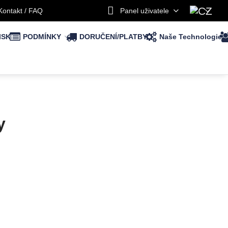
Kontakt / FAQ
Panel uživatele
ISK
PODMÍNKY
DORUČENÍ/PLATBY
Naše Technologie
y