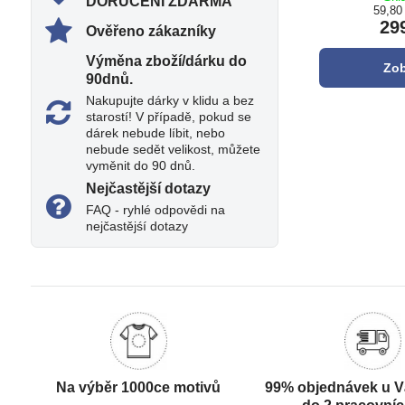
DORUČENÍ ZDARMA
59,80
29
Ověřeno zákazníky
Výměna zboží/dárku do
Zob
90dnů​.
Nakupujte dárky v klidu a bez
starostí! V případě, pokud se
dárek nebude líbit, nebo
nebude sedět velikost, můžete
vyměnit do 90 dnů.
Nejčastější dotazy
FAQ - ryhlé odpovědi na
nejčastějśí dotazy
Na výběr 1000ce motivů
99% objednávek u V