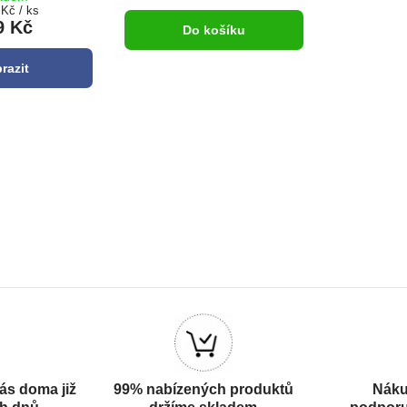
 Kč
/ ks
9 Kč
Do košíku
razit
ás doma již
99% nabízených produktů
Náku