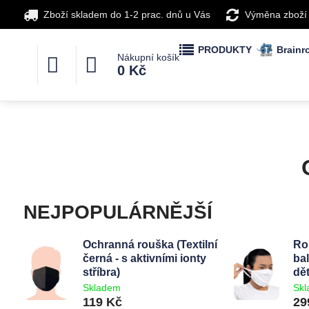
Zboží skladem do 1-2 prac. dnů u Vás
Výměna zboží
PRODUKTY
Brainro
Nákupní košík
0 Kč
NEJPOPULÁRNĚJŠÍ
Ochranná rouška (Textilní
Ro
černá - s aktivními ionty
ba
stříbra)
dě
Skladem
Sk
119 Kč
29