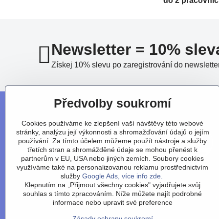
do 2 pracovní
Newsletter = 10% slev
Získej 10% slevu po zaregistrování do newslette
Předvolby soukromí
Cookies používáme ke zlepšení vaší návštěvy této webové
stránky, analýzu její výkonnosti a shromažďování údajů o jejím
používání. Za tímto účelem můžeme použít nástroje a služby
třetích stran a shromážděné údaje se mohou přenést k
partnerům v EU, USA nebo jiných zemích. Soubory cookies
využíváme také na personalizovanou reklamu prostřednictvím
služby
Google Ads, více info zde.
Klepnutím na „Přijmout všechny cookies" vyjadřujete svůj
souhlas s tímto zpracováním. Níže můžete najít podrobné
Obchodní podmínky
/
vr
informace nebo upravit své preference
Zásady ochrany soukromí