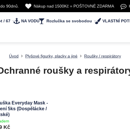
 do 90dnů.
Nákup nad 1500Kč = POŠTOVNÉ ZDARMA
t / 67
NA VODU
Rozlučka se svobodou
VLASTNÍ POT
Úvod
Plyšové figurky, placky a jiné
Roušky / respirátory
Ochranné roušky a respirátor
uška Everyday Mask -
lení 5ks (Dospělácke /
tské)
ladem
9 Kč