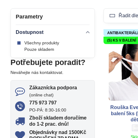
Řadit dle
Parametry
Dostupnost
ANTIBAKTERIÁL
(5) KS V BALENÍ
Všechny produkty
Pouze skladem
Potřebujete poradit?
Neváhejte nás kontaktovat.
Zákaznícka podpora
(online chat)
775 973 797
Rouška Eve
PO-PÁ: 8:30-16:00
balení 5ks 
Zboží skladem doručíme
dět
do 1-2 prac​. dnů!
R
b
Objednávky nad 1500Kč
Skl