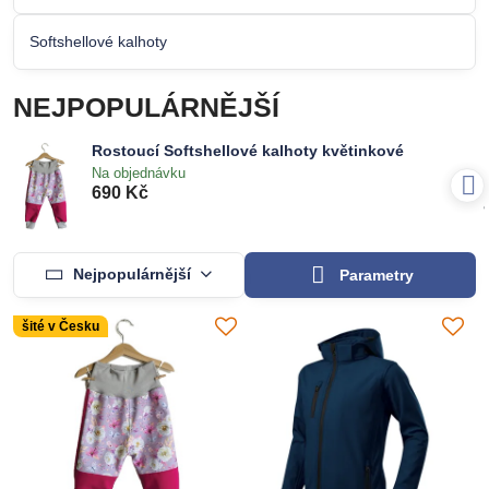
Softshellové kalhoty
NEJPOPULÁRNĚJŠÍ
Rostoucí Softshellové kalhoty květinkové
Na objednávku
690 Kč
Nejpopulárnější
Parametry
šité v Česku