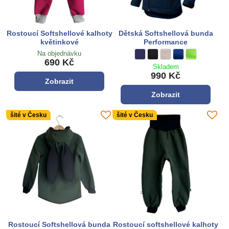
Rostoucí Softshellové kalhoty
Dětská Softshellová bunda
květinkové
Performance
Na objednávku
Dětská Softshellová bunda Perf
tmavě modrá
Dětská Softshellová bunda 
černá
Dětská Softshellová b
šedá
Dětská Softshello
královská modrá
Dětská Softsh
limetková zel
690 Kč
Skladem
990 Kč
Zobrazit
Zobrazit
šité v Česku
šité v Česku
Rostoucí Softshellová bunda
Rostoucí softshellové kalhoty