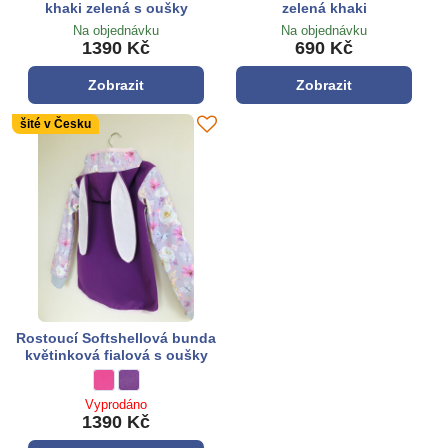
khaki zelená s oušky
zelená khaki
Na objednávku
Na objednávku
1390 Kč
690 Kč
Zobrazit
Zobrazit
šité v Česku
Rostoucí Softshellová bunda
květinková fialová s oušky
Rostoucí Softshellová bunda květinková fialová s oušky - Barva:
ružová
Rostoucí Softshellová bunda květinková fialová s oušky - B
fialová
Vyprodáno
1390 Kč