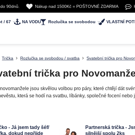
 do 90dnů.
Nákup nad 1500Kč = POŠTOVNÉ ZDARMA
t / 67
NA VODU
Rozlučka se svobodou
VLASTNÍ POT
Trička
Rozlučka se svobodou / svatba
Svatební trička pro Nov
vatební trička pro Novomanže
ro novomanžele jsou skvělou volbou pro páry, které chtějí dát své
nevěstu, která se hodí na svatbu, líbánky, společné focení nebo 
čko - Já jsem tady šéf/
Partnerská trička - J
fka, dokud nepřijde
silnější spolu 2ks