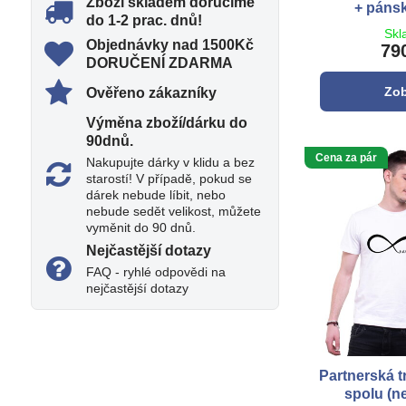
Zboží skladem doručíme
+ pánsk
do 1-2 prac​. dnů!
Skl
Objednávky nad 1500Kč
79
DORUČENÍ ZDARMA
Zob
Ověřeno zákazníky
Výměna zboží/dárku do
90dnů​.
Cena za pár
Nakupujte dárky v klidu a bez
starostí! V případě, pokud se
dárek nebude líbit, nebo
nebude sedět velikost, můžete
vyměnit do 90 dnů.
Nejčastější dotazy
FAQ - ryhlé odpovědi na
nejčastějśí dotazy
Partnerská t
spolu (n