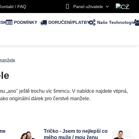
Kontakt / FAQ
Panel uživatele
ISK
PODMÍNKY
DORUČENÍ/PLATBY
Naše Technologie
omanžele
le
mu „ano" ještě trochu víc šmrncu. V nabídce najdete vtipná,
jako originální dárek pro čerstvé manžele.
sme
Tričko - Jsem to nejlepší co
mého muže / mou ženu