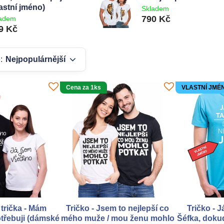
astní jméno)
Skladem
790 Kč
ladem
9 Kč
:
Nejpopulárnější
Cena za 1ks
VLASTNÍ JMÉ
 trička - Mám
Tričko - Jsem to nejlepší co
Tričko - J
třebuji (dámské
mého muže / mou ženu mohlo
Šéfka, dokud