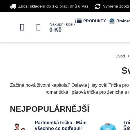
Zboží skladem do 1-2 prac. dnů u Vás
Výměna zboží
PRODUKTY
Brainro
Nákupní košík
0 Kč
Úvod
S
Začíná nová životní kapitola? Oslavte ji stylově! Trička p
romantická i párová trička pro ženicha a 
NEJPOPULÁRNĚJŠÍ
Partnerská trička - Mám
Tri
všechno co potřebuji
Šé