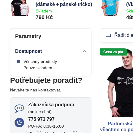
(dámské + pánské tričko)
(Vl
Skladem
Sk
790 Kč
48
Řadit dle
Parametry
Dostupnost
Cena za pár
Všechny produkty
Pouze skladem
Potřebujete poradit?
Neváhejte nás kontaktovat.
Zákaznícka podpora
(online chat)
775 973 797
Partnerská
PO-PÁ: 8:30-16:00
všechno co po