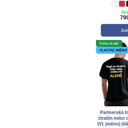
Partners
bílá
Part
**č
Skl
79
Zob
Cena za pár
VLASTNÍ JMÉNO
Partnerská t
ztratím nebo 
(Vl. jméno) (