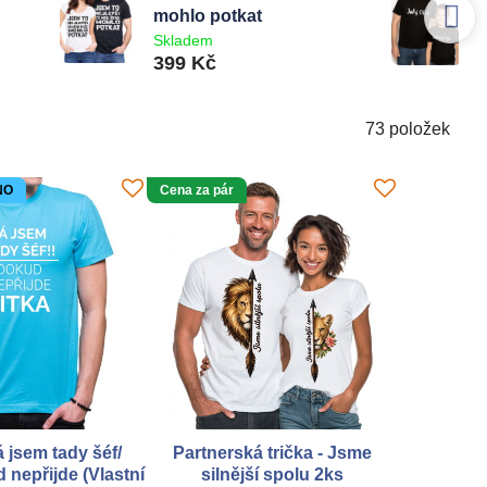
mohlo potkat
Skladem
399 Kč
73
položek
NO
Cena za pár
á jsem tady šéf/
Partnerská trička - Jsme
 nepřijde (Vlastní
silnější spolu 2ks