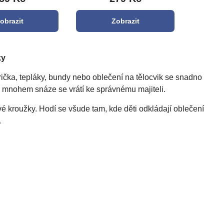
obrazit
Zobrazit
ky
ička, tepláky, bundy nebo oblečení na tělocvik se snadno
a mnohem snáze se vrátí ke správnému majiteli.
ové kroužky. Hodí se všude tam, kde děti odkládají oblečení
.