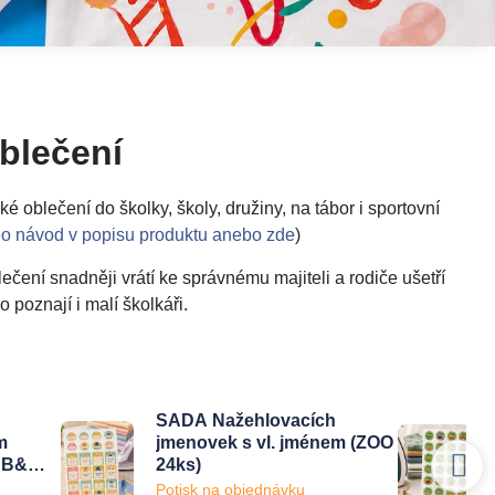
blečení
oblečení do školky, školy, družiny, na tábor i sportovní
eo návod v popisu produktu anebo zde
)
čení snadněji vrátí ke správnému majiteli a rodiče ušetří
 poznají i malí školkáři.
SADA Nažehlovacích
m
jmenovek s vl. jménem (ZOO
y B&W
24ks)
Potisk na objednávku