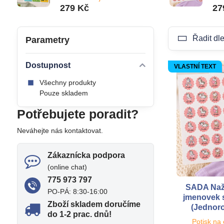
279 Kč
27
Řadit dle
Parametry
Dostupnost
VLASTNÍ TEXT
Všechny produkty
Pouze skladem
Potřebujete poradit?
Neváhejte nás kontaktovat.
Zákaznícka podpora
(online chat)
775 973 797
SADA Naž
PO-PÁ: 8:30-16:00
jmenovek s
Zboží skladem doručíme
(Jednoro
do 1-2 prac​. dnů!
Potisk na