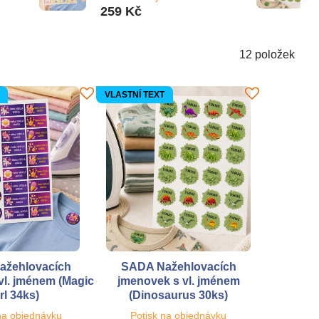
259 Kč
12
položek
VLASTNÍ TEXT
ažehlovacích
SADA Nažehlovacích
vl. jménem (Magic
jmenovek s vl. jménem
rl 34ks)
(Dinosaurus 30ks)
na objednávku
Potisk na objednávku