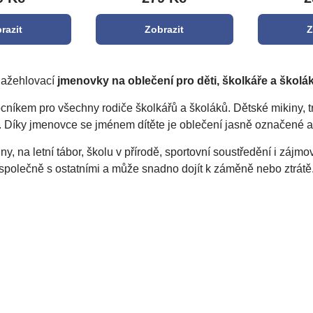
razit
Zobrazit
Z
ažehlovací
jmenovky na oblečení pro děti, školkáře a školá
íkem pro všechny rodiče školkářů a školáků. Dětské mikiny, tr
. Díky jmenovce se jménem dítěte je oblečení jasně označené 
, na letní tábor, školu v přírodě, sportovní soustředění i zájm
společně s ostatními a může snadno dojít k záměně nebo ztrátě