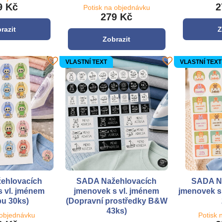
9 Kč
2
Potisk na objednávku
279 Kč
razit
Z
Zobrazit
VLASTNÍ TEXT
VLASTNÍ TEXT
ehlovacích
SADA Nažehlovacích
SADA N
 vl. jménem
jmenovek s vl. jménem
jmenovek s
u 30ks)
(Dopravní prostředky B&W
43ks)
 objednávku
Potisk 