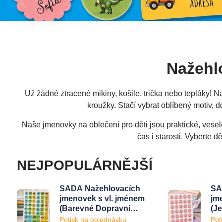
Nažehl
Už žádné ztracené mikiny, košile, trička nebo tepláky! 
kroužky. Stačí vybrat oblíbený motiv, d
Naše jmenovky na oblečení pro děti jsou praktické, vesel
čas i starosti. Vyberte 
NEJPOPULÁRNĚJŠÍ
SADA Nažehlovacích
SA
jmenovek s vl. jménem
jm
(Barevné Dopravní
(J
prostředky 45ks)
Potisk na objednávku
Pot