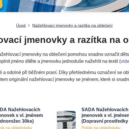
Úvod
Nažehlovací jmenovky a razítka na oblečení
ovací jmenovky a razítka na o
Nažehlovací jmenovky na oblečení pomohou snadno označit dětské 
oplnit jméno dítěte a jmenovku jednoduše nažehlit na textil (
vid
é a odolné při běžném praní. Díky přehlednému označení se oble
dětem originální nažehlovací jmenovky se jménem, které si snadno
DA Nažehlovacích
SADA Nažehlovacích
enovek s vl. jménem
jmenovek s vl. jméne
ednorožec 30ks)
(Dopravní prostředk
43ks)
isk na objednávku
Potisk na objednávku