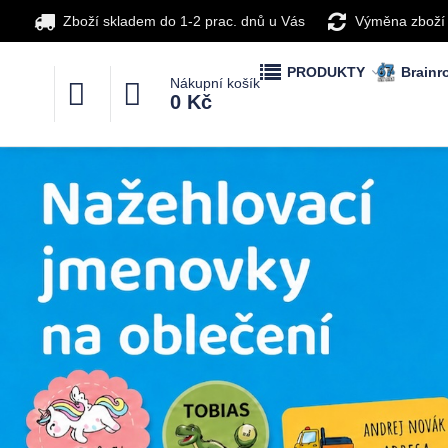
Zboží skladem do 1-2 prac. dnů u Vás
Výměna zboží
PRODUKTY
Brainro
Nákupní košík
0 Kč