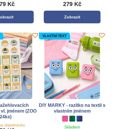
79 Kč
279 Kč
obrazit
Zobrazit
VLASTNÍ TEXT
ažehlovacích
DIY MARKY - razítko na textil s
 vl. jménem (ZOO
vlastním jménem
24ks)
DIY MARKY - razítko na textil s vlastním
ružová
DIY MARKY - razítko na textil s vlas
zelená
DIY MARKY - razítko na textil s
modrá
na objednávku
Skladem