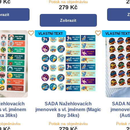
9 Kč
2
Potisk na objednávku
279 Kč
razit
Z
Zobrazit
VLASTNÍ TEXT
VLASTNÍ TEXT
ehlovacích
SADA Nažehlovacích
SADA N
 vl. jménem
jmenovek s vl. jménem (Magic
jmenovek
tka 36ks)
Boy 34ks)
(Aut
 objednávku
Potisk na objednávku
Potisk 
9 Kč
279 Kč
2