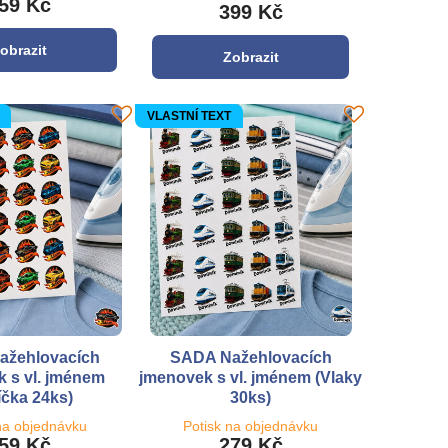
59 Kč
399 Kč
obrazit
Zobrazit
VLASTNÍ TEXT
ažehlovacích
SADA Nažehlovacích
 s vl. jménem
jmenovek s vl. jménem (Vlaky
íčka 24ks)
30ks)
na objednávku
Potisk na objednávku
59 Kč
279 Kč