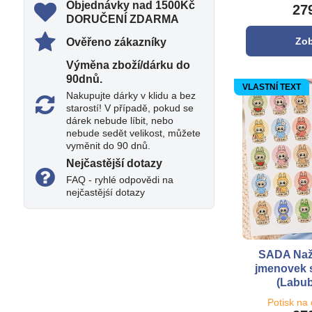
Objednávky nad 1500Kč
27
DORUČENÍ ZDARMA
Zob
Ověřeno zákazníky
Výměna zboží/dárku do
90dnů​.
VLASTNÍ TEXT
Nakupujte dárky v klidu a bez
starostí! V případě, pokud se
dárek nebude líbit, nebo
nebude sedět velikost, můžete
vyměnit do 90 dnů.
Nejčastější dotazy
FAQ - ryhlé odpovědi na
nejčastějśí dotazy
SADA Naž
jmenovek s
(Labub
Potisk na