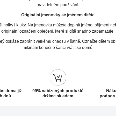
pravidelném používání.
Originální jmenovky se jménem dítěte
ší holky i kluky. Na jmenovku můžete doplnit jméno, příjmení neb
originální označení oblečení, které si dítě snadno zapamatuje.
erý dokáže zabránit velkému chaosu v šatně. Označte dětem obl
mikinám konečně šanci vrátit se domů.
ás doma již
99% nabízených produktů
Náku
ch dnů
držíme skladem
podporu