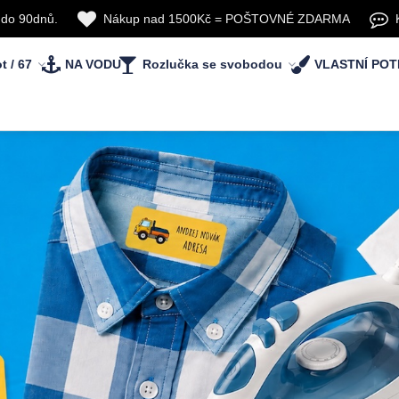
 do 90dnů.
Nákup nad 1500Kč = POŠTOVNÉ ZDARMA
t / 67
NA VODU
Rozlučka se svobodou
VLASTNÍ POT