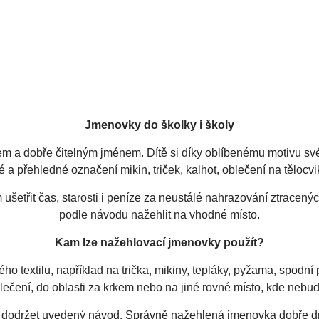
Jmenovky do školky i školy
m a dobře čitelným jménem. Dítě si díky oblíbenému motivu své 
a přehledné označení mikin, triček, kalhot, oblečení na tělocvik
třit čas, starosti i peníze za neustálé nahrazování ztracených 
podle návodu nažehlit na vhodné místo.
Kam lze nažehlovací jmenovky použít?
 textilu, například na trička, mikiny, tepláky, pyžama, spodní p
blečení, do oblasti za krkem nebo na jiné rovné místo, kde nebud
a dodržet uvedený návod. Správně nažehlená jmenovka dobře dr