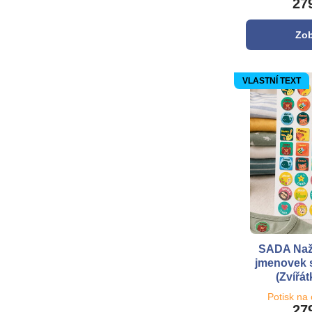
27
Zob
VLASTNÍ TEXT
SADA Naž
jmenovek s
(Zvířá
Potisk na
27