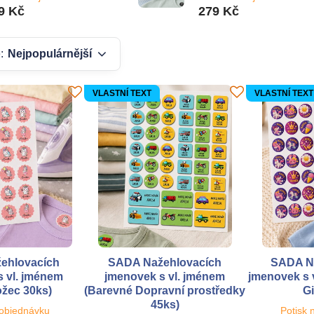
9 Kč
279 Kč
:
Nejpopulárnější
VLASTNÍ TEXT
VLASTNÍ TEXT
ehlovacích
SADA Nažehlovacích
SADA N
 vl. jménem
jmenovek s vl. jménem
jmenovek s 
žec 30ks)
(Barevné Dopravní prostředky
Gi
45ks)
 objednávku
Potisk 