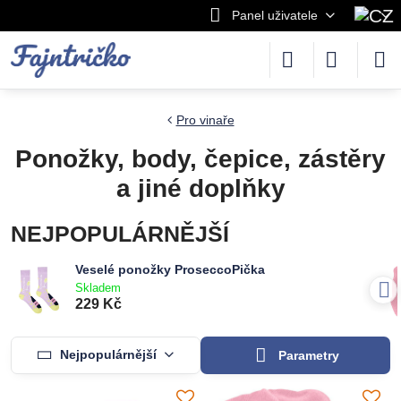
Panel uživatele
Pro vinaře
Ponožky, body, čepice, zástěry
a jiné doplňky
NEJPOPULÁRNĚJŠÍ
Veselé ponožky ProseccoPička
Skladem
229 Kč
Nejpopulárnější
Parametry