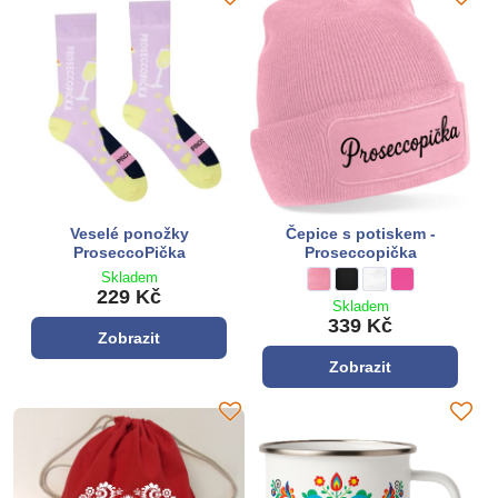
Veselé ponožky
Čepice s potiskem -
ProseccoPička
Proseccopička
Skladem
Čepice s potiskem - Proseccop
staroružová
Čepice s potiskem - Pros
černá
Čepice s potiskem - 
bílá
Čepice s potisk
růžová
229 Kč
Skladem
339 Kč
Zobrazit
Zobrazit