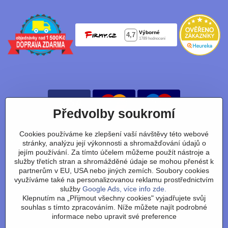
Předvolby soukromí
Cookies používáme ke zlepšení vaší návštěvy této webové
Nájdete nás taky na:
stránky, analýzu její výkonnosti a shromažďování údajů o
jejím používání. Za tímto účelem můžeme použít nástroje a
Facebook
Instagram
Youtube
Tiktok
služby třetích stran a shromážděné údaje se mohou přenést k
partnerům v EU, USA nebo jiných zemích. Soubory cookies
využíváme také na personalizovanou reklamu prostřednictvím
služby
Google Ads, více info zde.
Obchodní podmínky
/
vrácení zboží
/
reklamace
/
výměna
Klepnutím na „Přijmout všechny cookies" vyjadřujete svůj
zboží
/
články
/
technologie
/
recenze
/
o nás
/
FAQ
/
kontakt
souhlas s tímto zpracováním. Níže můžete najít podrobné
informace nebo upravit své preference