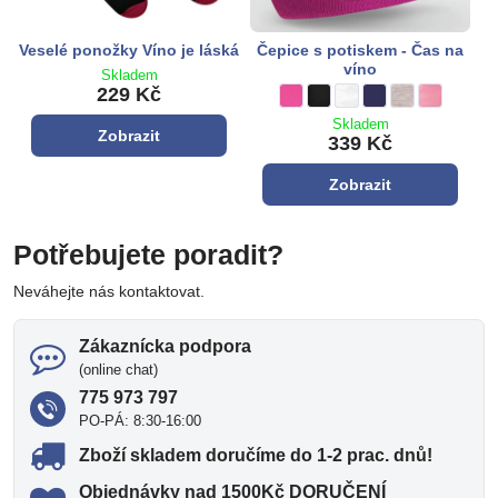
Veselé ponožky Víno je láská
Čepice s potiskem - Čas na
víno
Skladem
229 Kč
Čepice s potiskem - Čas na víno - 
růžová
Čepice s potiskem - Čas na ví
černá
Čepice s potiskem - Čas n
bílá
Čepice s potiskem - 
tmavě modrá
Čepice s potisk
šedá
Čepice s po
staroružov
Skladem
Zobrazit
339 Kč
Zobrazit
Potřebujete poradit?
Neváhejte nás kontaktovat.
Zákaznícka podpora
(online chat)
775 973 797
PO-PÁ: 8:30-16:00
Zboží skladem doručíme do 1-2 prac​. dnů!
Objednávky nad 1500Kč DORUČENÍ