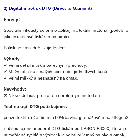
2) Digitální potisk DTG (Direct to Garment)
Princip:
Speciální inkousty se přímo aplikují na textilní materiál (podobně
jako inkoustová tiskárna na papír).
Potisk se následně fixuje teplem.
Výhody:
✔ Velmi detailní tisk s barevnými přechody.
✔ Možnost tisku i malých sérií nebo jednotlivých kusů.
✔ Velmi měkký a neznatelný na omak.
Nevýhody:
✖ Nižší odolnost proti praní oproti jiným metodám
Technologií DTG potiskujeme:
pouze textil složením min 80% bavlna gramážově max 280g/m2
⭐ disponujeme moderní DTG tiskárnou EPSON F3000, která je
mimořádně rychlá a výsledek je velmi příjemný na oko a omak,