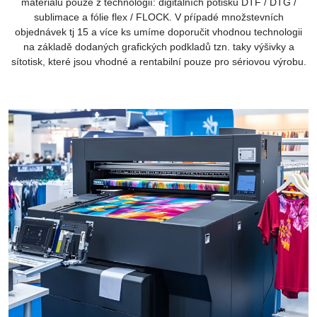
materiálu pouze z technologií: digitálních potisků DTF / DTG /
sublimace a fólie flex / FLOCK. V pŕípadé množstevních
objednávek tj 15 a více ks umíme doporučit vhodnou technologii
na základě dodaných grafických podkladů tzn. taky výšivky a
sítotisk, které jsou vhodné a rentabilní pouze pro sériovou výrobu.