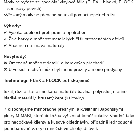
Motiv se vyřeže ze speciální vinylové fólie (FLEX – hladká, FLOCK
– semišový povrch).
Vyřezaný motiv se přenese na textil pomocí tepelného lisu.
Výhody:
✔ Vysoká odolnost proti praní a opotřebení.
✔ Živé barvy a možnost metalických či fluorescenčních efektů.
✔ Vhodné i na tmavé materiály.
Nevýhody:
✖ Omezená možnost detailů a barevných přechodů.
✖ U větších motivů může být méně pružný a méně prodyšný.
Technologií FLEX a FLOCK potiskujeme:
textil, různe tkané i netkané materiály bavlna, polyester, merino
hladké materiály, brusený kepr (kšiltovky)...
⭐ disponujeme mimořádně přesnými a kvalitními Japonskými
plotry MIMAKI, které dokážou vyříznout téměř cokoliv. Vhodné také
pro nedočkavé klienty a kusové objednávky, případně jednoduché
jednobarevné vzory u množstevních objednávek.