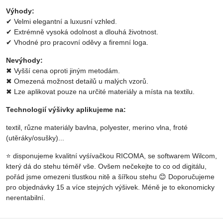
Výhody:
✔ Velmi elegantní a luxusní vzhled.
✔ Extrémně vysoká odolnost a dlouhá životnost.
✔ Vhodné pro pracovní oděvy a firemní loga.
Nevýhody:
✖ Vyšší cena oproti jiným metodám.
✖ Omezená možnost detailů u malých vzorů.
✖ Lze aplikovat pouze na určité materiály a místa na textilu.
Technologií výšivky aplikujeme na:
textil, různe materiály bavlna, polyester, merino vlna, froté
(utěráky/osušky)...
⭐ disponujeme kvalitní vyśívačkou RICOMA, se softwarem Wilcom,
který dá do stehu téměř vše. Ovšem nečekejte to co od digitálu,
pořád jsme omezeni tlustkou nitě a šířkou stehu 😊 Doporučujeme
pro objednávky 15 a více stejných výšivek. Méně je to ekonomicky
nerentabilní.