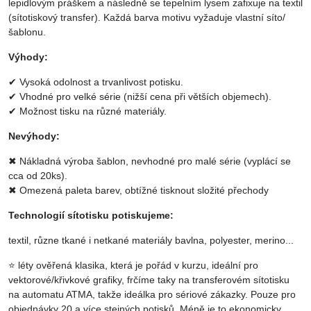
lepidlovým práškem a následně se tepelním lysem zafixuje na textil
(sítotiskový transfer). Každá barva motivu vyžaduje vlastní síto/
šablonu.
Výhody:
✔ Vysoká odolnost a trvanlivost potisku.
✔ Vhodné pro velké série (nižší cena při větších objemech).
✔ Možnost tisku na různé materiály.
Nevýhody:
✖ Nákladná výroba šablon, nevhodné pro malé série (vyplácí se
cca od 20ks).
✖ Omezená paleta barev, obtížné tisknout složité přechody
Technologií sítotisku potiskujeme:
textil, různe tkané i netkané materiály bavlna, polyester, merino...
⭐ léty ověřená klasika, která je pořád v kurzu, ideální pro
vektorové/křivkové grafiky, frčíme taky na transferovém sítotisku
na automatu ATMA, takže ideálka pro sériové zákazky. Pouze pro
objednávky 20 a více stejných potisků. Méně je to ekonomicky