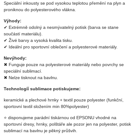
Speciální inkousty se pod vysokou teplotou přemění na plyn a
proniknou do polyesterového vlákna.
Výhody:
✔ Extrémně odolný a nesmývatelný potisk (barva se stane
součástí materiálu).
✔ Živé barvy a vysoká kvalita tisku.
✔ Ideální pro sportovní oblečení a polyesterové materiály.
Nevýhody:
✖ Funguje pouze na polyesterové materiály nebo povrchy se
speciální sublimací.
✖ Nelze tisknout na bavlnu.
Technologíí sublimace potiskujeme:
keramické a plechové hrnky + textil pouze polyester (funkční,
sportovní textil složením min 80%polyester)
⭐ disponujeme parádní tiskárnou od EPSONU vhodné na
sportovní dresy, hrnky, polštáře ale pozor jen na polyester, potisk
sublimací na bavlnu je pěkný průšvih.