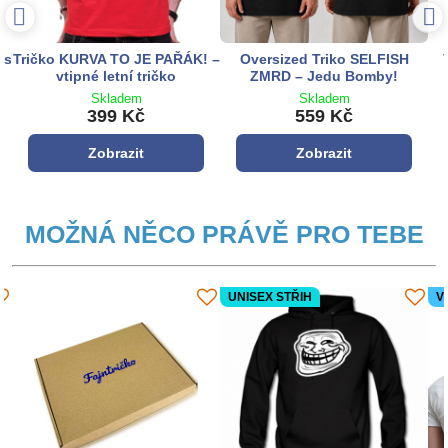
 s
Tričko KURVA TO JE PAŘÁK! –
Oversized Triko SELFISH
vtipné letní tričko
ZMRD – Jedu Bomby!
Skladem
Skladem
399 Kč
559 Kč
Zobrazit
Zobrazit
MOŽNÁ NĚCO PRÁVĚ PRO TEBE
UNISEX STŘIH
V