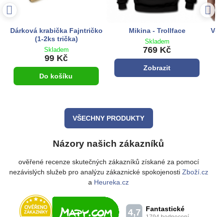
Dárková krabička Fajntričko
Mikina - Trollface
V
(1-2ks trička)
Skladem
769 Kč
Skladem
99 Kč
Zobrazit
Do košíku
VŠECHNY PRODUKTY
Názory našich zákazníků
ověřené recenze skutečných zákazníků získané za pomocí
nezávislých služeb pro analýzu zákaznické spokojenosti
Zboží.cz
a
Heureka.cz