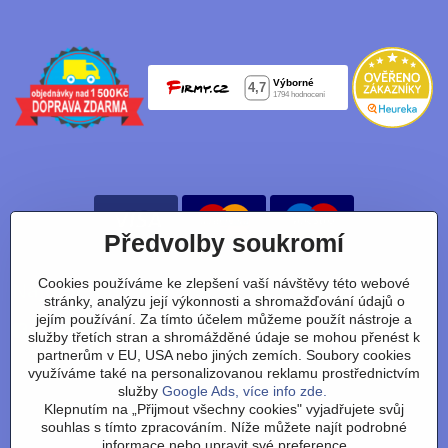
Předvolby soukromí
Cookies používáme ke zlepšení vaší návštěvy této webové
Nájdete nás taky na:
stránky, analýzu její výkonnosti a shromažďování údajů o
jejím používání. Za tímto účelem můžeme použít nástroje a
Facebook
Instagram
Youtube
Tiktok
služby třetích stran a shromážděné údaje se mohou přenést k
partnerům v EU, USA nebo jiných zemích. Soubory cookies
využíváme také na personalizovanou reklamu prostřednictvím
služby
Google Ads, více info zde.
Obchodní podmínky
/
vrácení zboží
/
reklamace
/
výměna
Klepnutím na „Přijmout všechny cookies" vyjadřujete svůj
zboží
/
články
/
technologie
/
recenze
/
o nás
/
FAQ
/
kontakt
souhlas s tímto zpracováním. Níže můžete najít podrobné
informace nebo upravit své preference