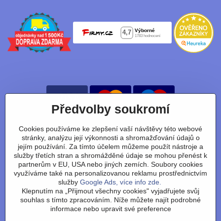
Předvolby soukromí
Cookies používáme ke zlepšení vaší návštěvy této webové
Nájdete nás taky na:
stránky, analýzu její výkonnosti a shromažďování údajů o
jejím používání. Za tímto účelem můžeme použít nástroje a
Facebook
Instagram
Youtube
Tiktok
služby třetích stran a shromážděné údaje se mohou přenést k
partnerům v EU, USA nebo jiných zemích. Soubory cookies
využíváme také na personalizovanou reklamu prostřednictvím
služby
Google Ads, více info zde.
Obchodní podmínky
/
vrácení zboží
/
reklamace
/
výměna
Klepnutím na „Přijmout všechny cookies" vyjadřujete svůj
zboží
/
články
/
technologie
/
recenze
/
o nás
/
FAQ
/
kontakt
souhlas s tímto zpracováním. Níže můžete najít podrobné
informace nebo upravit své preference