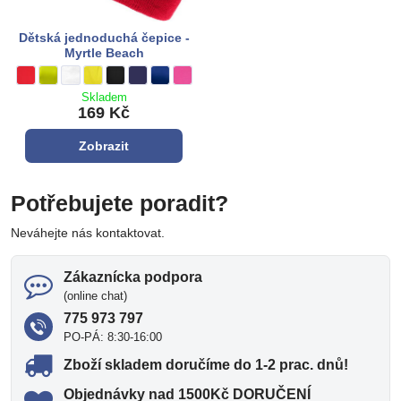
Dětská jednoduchá čepice -
Myrtle Beach
Dětská jednoduchá čepice - Myrtle Beach - Barva:
**červená**
Dětská jednoduchá čepice - Myrtle Beach - Barva:
Limetková zelená
Dětská jednoduchá čepice - Myrtle Beach - Barva:
bílá
Dětská jednoduchá čepice - Myrtle Beach - Barva:
žlutá
Dětská jednoduchá čepice - Myrtle Beach - Barva:
černá
Dětská jednoduchá čepice - Myrtle Beach - Barva:
tmavě modrá
Dětská jednoduchá čepice - Myrtle Beach - Barva
královská modrá
Dětská jednoduchá čepice - Myrtle Beach - B
ružová
Skladem
169 Kč
Zobrazit
Potřebujete poradit?
Neváhejte nás kontaktovat.
Zákaznícka podpora
(online chat)
775 973 797
PO-PÁ: 8:30-16:00
Zboží skladem doručíme do 1-2 prac​. dnů!
Objednávky nad 1500Kč DORUČENÍ