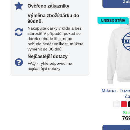
Zob
Ověřeno zákazníky
Výměna zboží/dárku do
UNISEX STŘIH
90dnů​.
Nakupujte dárky v klidu a bez
starostí! V případě, pokud se
dárek nebude líbit, nebo
nebude sedět velikost, můžete
vyměnit do 90 dnů.
Nejčastější dotazy
FAQ - ryhlé odpovědi na
nejčastějśí dotazy
Mikina - Tuz
ča
Mikina -
bílá
Miki
**č
Skl
76