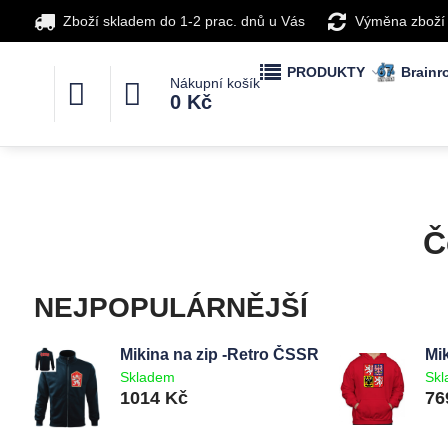
Zboží skladem do 1-2 prac. dnů u Vás
Výměna zboží
PRODUKTY
Brainro
Nákupní košík
0 Kč
Č
NEJPOPULÁRNĚJŠÍ
Mikina na zip -Retro ČSSR
Mi
Skladem
Sk
1014 Kč
76