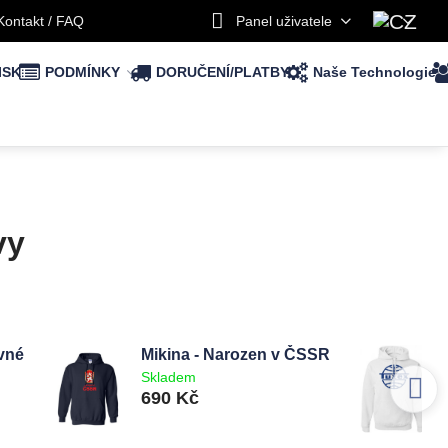
Kontakt / FAQ
Panel uživatele
ISK
PODMÍNKY
DORUČENÍ/PLATBY
Naše Technologie
vy
vné
Mikina - Narozen v ČSSR
Skladem
690 Kč