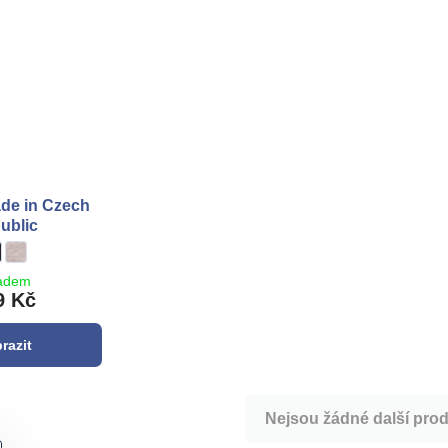
ade in Czech
ublic
ikina - Made in Czech Republic - Barva:
erná
Mikina - Made in Czech Republic - Barva:
šedá
adem
9 Kč
razit
Nejsou žádné další prod