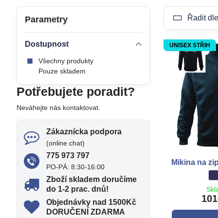
Řadit dle
Parametry
Dostupnost
UNISEX STŘIH
Všechny produkty
Pouze skladem
Potřebujete poradit?
Neváhejte nás kontaktovat.
Zákaznícka podpora
(online chat)
775 973 797
Mikina na zi
PO-PÁ: 8:30-16:00
M
t
Zboží skladem doručíme
do 1-2 prac​. dnů!
Skl
101
Objednávky nad 1500Kč
DORUČENÍ ZDARMA