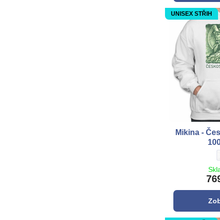
UNISEX STŘIH
Mikina - Če
10
Skl
76
Zob