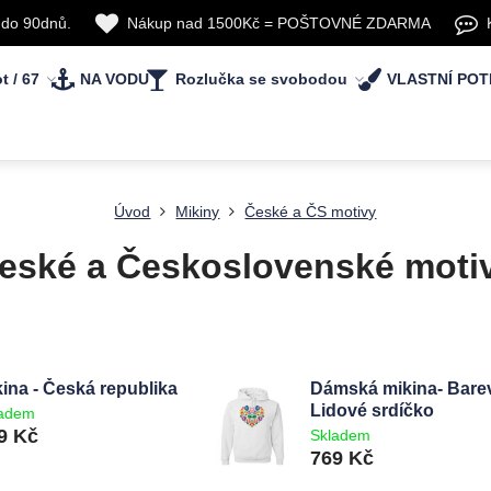
 do 90dnů.
Nákup nad 1500Kč = POŠTOVNÉ ZDARMA
t / 67
NA VODU
Rozlučka se svobodou
VLASTNÍ POT
Úvod
Mikiny
České a ČS motivy
eské a Československé moti
kina - Česká republika
Dámská mikina- Bare
Lidové srdíčko
ladem
9 Kč
Skladem
769 Kč