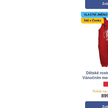
Zob
VLASTNÍ JMÉNO
šité v Česku
Dětské rost
Vánočním med
D
*
Potisk na
89
Zob