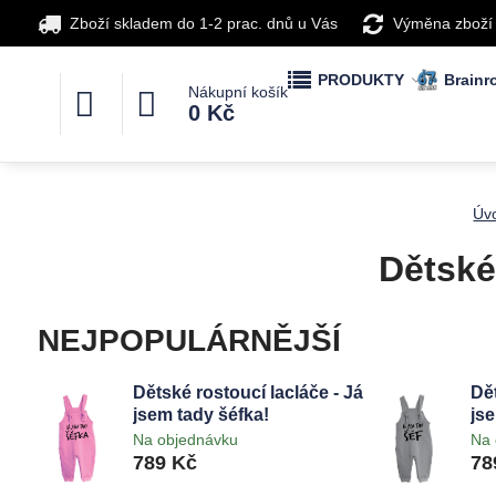
Zboží skladem do 1-2 prac. dnů u Vás
Výměna zboží
PRODUKTY
Brainro
Nákupní košík
0 Kč
Úv
Dětské
NEJPOPULÁRNĚJŠÍ
Dětské rostoucí lacláče - Já
Dět
jsem tady šéfka!
jse
Na objednávku
Na 
789 Kč
78