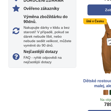
DORUČENÍ ZDARMA
Ověřeno zákazníky
Zob
Výměna zboží/dárku do
šité v Česku
90dnů​.
Nakupujte dárky v klidu a bez
starostí! V případě, pokud se
dárek nebude líbit, nebo
nebude sedět velikost, můžete
vyměnit do 90 dnů.
Nejčastější dotazy
FAQ - ryhlé odpovědi na
nejčastějśí dotazy
Dětské rostouc
malej, al
Děts
hne
Na ob
78