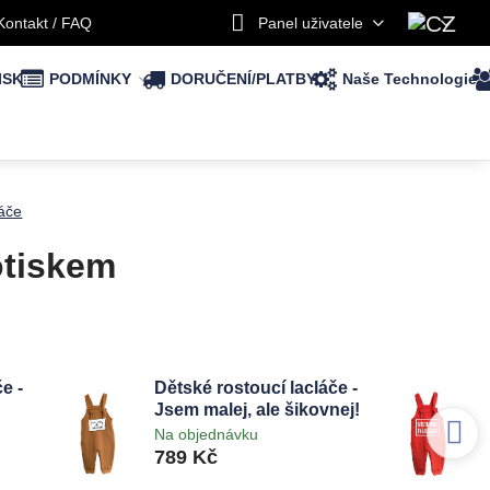
Kontakt / FAQ
Panel uživatele
ISK
PODMÍNKY
DORUČENÍ/PLATBY
Naše Technologie
láče
otiskem
e -
Dětské rostoucí lacláče -
Jsem malej, ale šikovnej!
Na objednávku
789 Kč