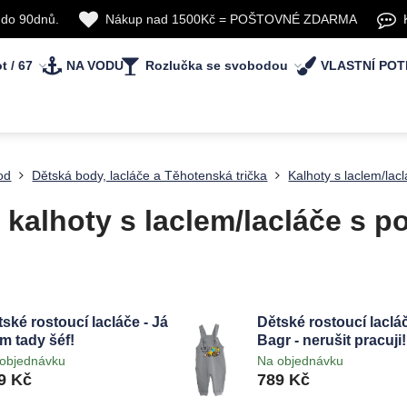
 do 90dnů.
Nákup nad 1500Kč = POŠTOVNÉ ZDARMA
t / 67
NA VODU
Rozlučka se svobodou
VLASTNÍ POT
od
Dětská body, lacláče a Těhotenská trička
Kalhoty s laclem/lac
 kalhoty s laclem/lacláče s p
ské rostoucí lacláče - Já
Dětské rostoucí lacláč
m tady šéf!
Bagr - nerušit pracuji!
objednávku
Na objednávku
9 Kč
789 Kč