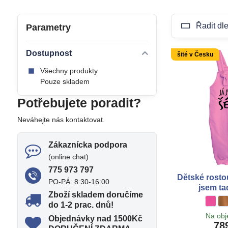
Řadit dle
Parametry
Dostupnost
šité v Česku
Všechny produkty
Pouze skladem
Potřebujete poradit?
Neváhejte nás kontaktovat.
Zákaznícka podpora
(online chat)
775 973 797
Dětské rostou
PO-PÁ: 8:30-16:00
jsem ta
Zboží skladem doručíme
Dětské
ružov
D
h
do 1-2 prac​. dnů!
Na ob
Objednávky nad 1500Kč
78