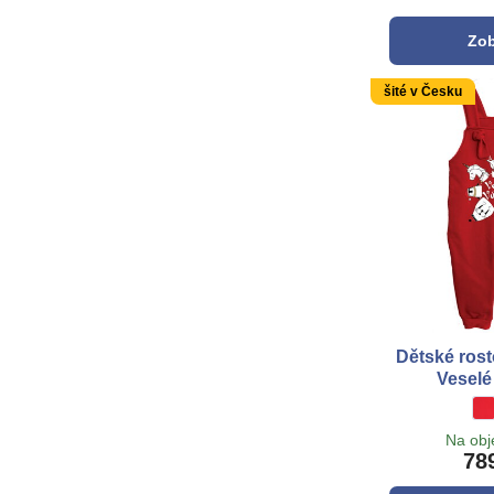
Zob
šité v Česku
Dětské rost
Veselé
D
*
Na ob
78