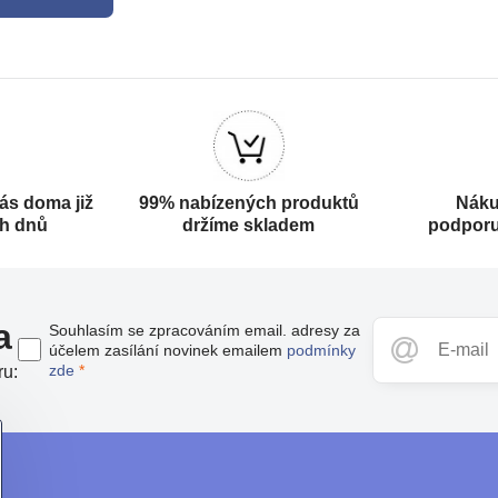
ás doma již
99% nabízených produktů
Náku
ch dnů
držíme skladem
podporu
a
Souhlasím se zpracováním email. adresy za
účelem zasílání novinek emailem
podmínky
zde
*
ru: