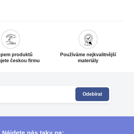
pem produktů
Používáme nejkvalitnější
jete českou firmu
materiály
Odebírat
Nájdete nás taky na: