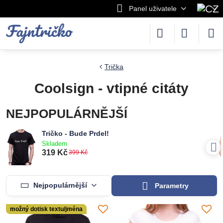
Panel uživatele
Trička
Coolsign - vtipné citáty
NEJPOPULÁRNĚJŠÍ
Tričko - Bude Prdel!
Skladem
319 Kč
399 Kč
Nejpopulárnější
Parametry
možný dotisk textu/jména