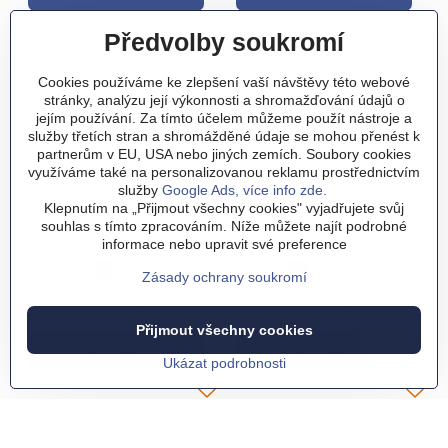
Předvolby soukromí
Cookies používáme ke zlepšení vaší návštěvy této webové
stránky, analýzu její výkonnosti a shromažďování údajů o
jejím používání. Za tímto účelem můžeme použít nástroje a
služby třetích stran a shromážděné údaje se mohou přenést k
partnerům v EU, USA nebo jiných zemích. Soubory cookies
využíváme také na personalizovanou reklamu prostřednictvím
služby
Google Ads, více info zde.
Klepnutím na „Přijmout všechny cookies" vyjadřujete svůj
souhlas s tímto zpracováním. Níže můžete najít podrobné
informace nebo upravit své preference
Tričko - Kávopička
Tričko - Jdu blejt!
Tričko - Kávopička - Barva:
černá
Tričko - Kávopička - Barva:
bílá
Tričko - Jdu blejt! - Barva:
černá
Tričko - Jdu blejt! - Bar
bílá
Tričko - Jdu blejt! 
šedá
Zásady ochrany soukromí
Skladem
Skladem
389 Kč
399 Kč
Přijmout všechny cookies
Zobrazit
Zobrazit
Ukázat podrobnosti