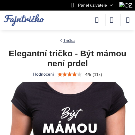
Panel uživatele
Trička
Elegantní tričko - Být mámou
není prdel
Hodnocení
4
/
5
(
11
x)