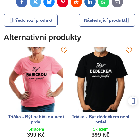
Facebook
Twitter
Bluesky
Pinterest
Reddit
LinkedIn
WhatsApp
E-
mail
Předchozí produkt
Následující produkt
Alternativní produkty
Tričko - Být babičkou není
Tričko - Být dědečkem není
prdel
prdel
Skladem
Skladem
399 Kč
399 Kč