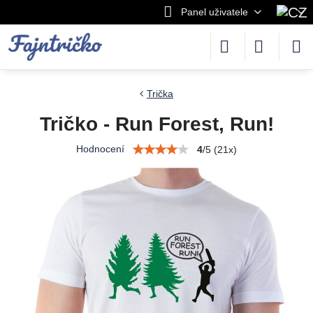
Panel uživatele
Trička
Tričko - Run Forest, Run!
Hodnocení
4
/
5
(
21
x)