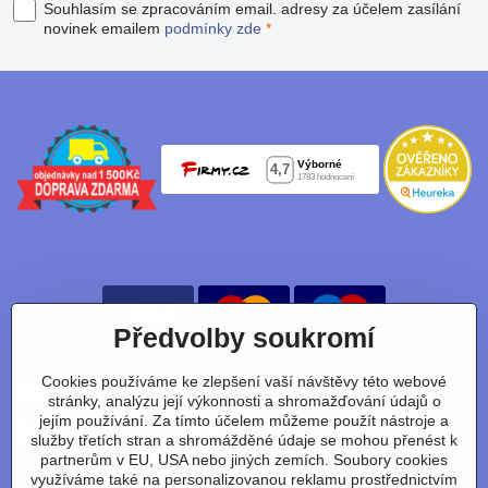
Souhlasím se zpracováním email. adresy za účelem zasílání
novinek emailem
podmínky zde
*
Předvolby soukromí
Cookies používáme ke zlepšení vaší návštěvy této webové
Nájdete nás taky na:
stránky, analýzu její výkonnosti a shromažďování údajů o
jejím používání. Za tímto účelem můžeme použít nástroje a
Facebook
Instagram
Youtube
Tiktok
služby třetích stran a shromážděné údaje se mohou přenést k
partnerům v EU, USA nebo jiných zemích. Soubory cookies
využíváme také na personalizovanou reklamu prostřednictvím