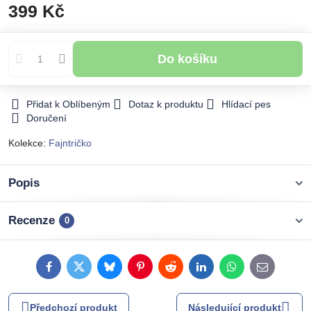
399 Kč
Do košíku
Přidat k Oblíbeným
Dotaz k produktu
Hlídací pes
Doručení
Kolekce:
Fajntričko
Popis
Recenze
0
Facebook
Twitter
Bluesky
Pinterest
Reddit
LinkedIn
WhatsApp
E-
mail
Předchozí produkt
Následující produkt