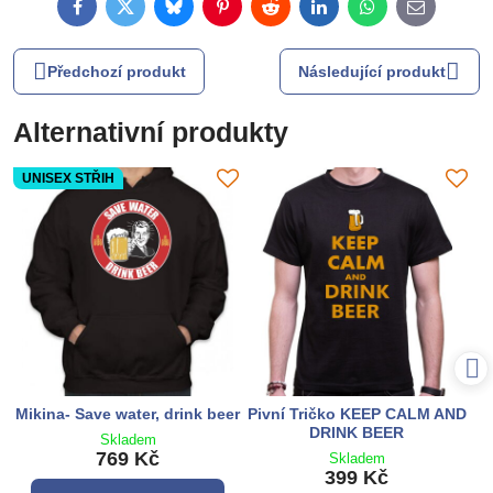
Facebook
Twitter
Bluesky
Pinterest
Reddit
LinkedIn
WhatsApp
E-
mail
Předchozí produkt
Následující produkt
Alternativní produkty
UNISEX STŘIH
Mikina- Save water, drink beer
Pivní Tričko KEEP CALM AND
DRINK BEER
Skladem
769 Kč
Skladem
399 Kč