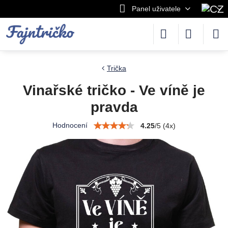
Panel uživatele
Trička
Vinařské tričko - Ve víně je
pravda
Hodnocení
4.25
/
5
(
4
x)