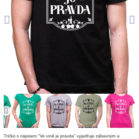
Tričko s nápisem "Ve víně je pravda" vyjadřuje zábavným a