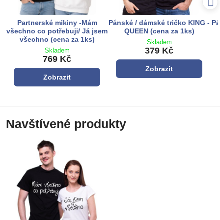
Partnerské mikiny -Mám
Pánské / dámské tričko KING -
Pá
všechno co potřebuji/ Já jsem
QUEEN (cena za 1ks)
všechno (cena za 1ks)
Skladem
379 Kč
Skladem
769 Kč
Zobrazit
Zobrazit
Navštívené produkty