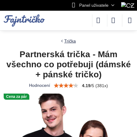
Panel uživatele
Trička
Partnerská trička - Mám
všechno co potřebuji (dámské
+ pánské tričko)
Hodnocení
4.19
/
5
(
381
x)
Cena za pár