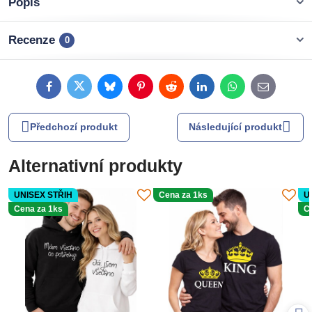
Popis
Recenze
0
Facebook
Twitter
Bluesky
Pinterest
Reddit
LinkedIn
WhatsApp
E-
mail
Předchozí produkt
Následující produkt
Alternativní produkty
UNISEX STŘIH
Cena za 1ks
U
Cena za 1ks
C