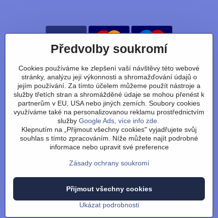
Předvolby soukromí
Cookies používáme ke zlepšení vaší návštěvy této webové
Nájdete nás taky na:
stránky, analýzu její výkonnosti a shromažďování údajů o
jejím používání. Za tímto účelem můžeme použít nástroje a
Facebook
Instagram
Youtube
Tiktok
služby třetích stran a shromážděné údaje se mohou přenést k
partnerům v EU, USA nebo jiných zemích. Soubory cookies
využíváme také na personalizovanou reklamu prostřednictvím
služby
Google Ads, více info zde.
Obchodní podmínky
/
vrácení zboží
/
reklamace
/
výměna
Klepnutím na „Přijmout všechny cookies" vyjadřujete svůj
zboží
/
články
/
technologie
/
recenze
/
o nás
/
FAQ
/
kontakt
souhlas s tímto zpracováním. Níže můžete najít podrobné
informace nebo upravit své preference
Zásady ochrany soukromí
Přijmout všechny cookies
©
2026
Copyright
Předvolby soukromí
Zásady ochrany soukromí
Stav objednávky
Ukázat podrobnosti
Vytvořeno systémem:
ByznysWeb.cz