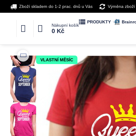
Zboží skladem do 1-2 prac. dnů u Vás
Výměna zboží
PRODUKTY
Brainro
Nákupní košík
0 Kč
VLASTNÍ MĚSÍC