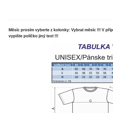
Měsíc prosím vyberte z kolonky: Vybrat měsíc !!! V příp
vypište políčko jiný text !!!