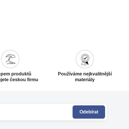
pem produktů
Používáme nejkvalitnější
jete českou firmu
materiály
Odebírat