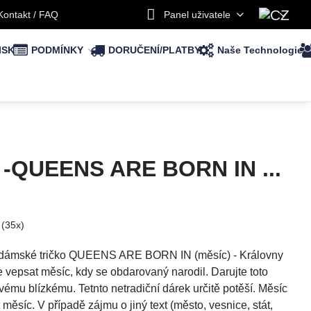
Kontakt / FAQ
Panel uživatele
ISK
PODMÍNKY
DORUČENÍ/PLATBY
Naše Technologie
 -QUEENS ARE BORN IN ...
(
35
x)
, dámské tričko QUEENS ARE BORN IN (měsíc) - Královny
te vepsat měsíc, kdy se obdarovaný narodil. Darujte toto
ému blízkému. Tetnto netradiční dárek určitě potěší. Měsíc
měsíc. V případě zájmu o jiný text (město, vesnice, stát,