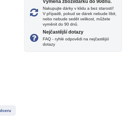
Výměna zboží/dárku do 90dnů​.
Nakupujte dárky v klidu a bez starostí!
V případě, pokud se dárek nebude líbit,
nebo nebude sedět velikost, můžete
vyměnit do 90 dnů.
Nejčastější dotazy
FAQ - ryhlé odpovědi na nejčastějśí
dotazy
 dceru