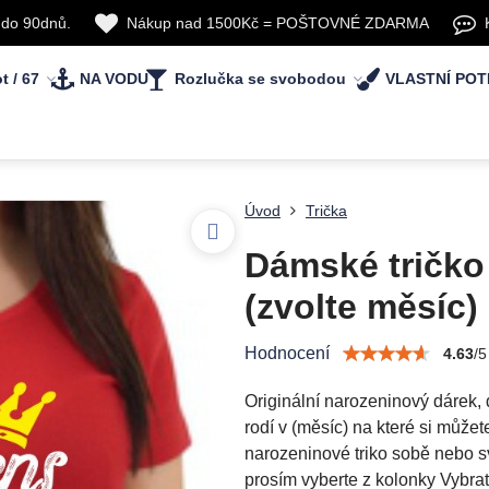
 do 90dnů.
Nákup nad 1500Kč = POŠTOVNÉ ZDARMA
t / 67
NA VODU
Rozlučka se svobodou
VLASTNÍ POT
Úvod
Trička
Dámské tričko
(zvolte měsíc)
Hodnocení
4.63
/
5
Originální narozeninový dárek
rodí v (měsíc) na které si může
narozeninové triko sobě nebo sv
prosím vyberte z kolonky Vybrat 