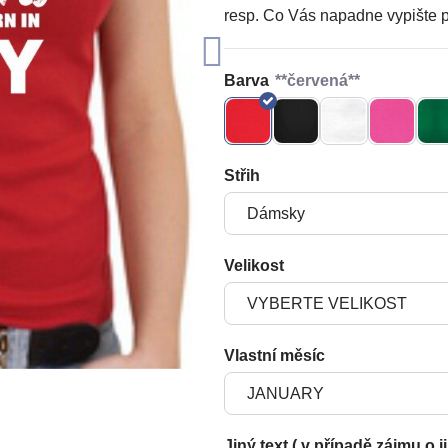
resp. Co Vás napadne vypište po
Barva
Střih
Velikost
Vlastní měsíc
Jiný text ( v případě zájmu o j