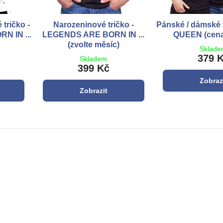
tričko -
Narozeninové tričko -
Pánské / dámské 
N IN ...
LEGENDS ARE BORN IN ...
QUEEN (cena
(zvolte měsíc)
Sklad
379 
Skladem
399 Kč
Zobraz
Zobrazit