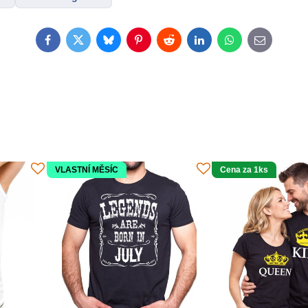
Facebook
Twitter
Bluesky
Pinterest
Reddit
LinkedIn
WhatsApp
E-
mail
VLASTNÍ MĚSÍC
Cena za 1ks