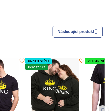
Následující produkt
UNISEX STŘIH
VLASTNÍ VĚK
Cena za 1ks