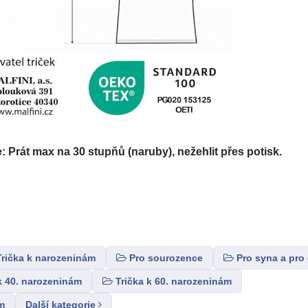
Prát max na 30 stupňů (naruby), nežehlit přes potisk.
Trička k narozeninám
Pro sourozence
Pro syna a pro
k 40. narozeninám
Trička k 60. narozeninám
m
Další kategorie