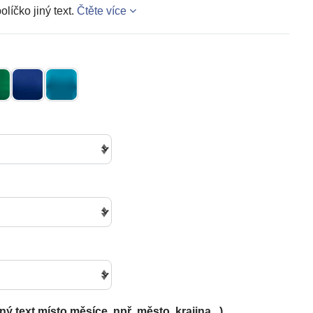
líčko jiný text.
Čtěte více
iný text místo měsíce, npř. město, krajina...)