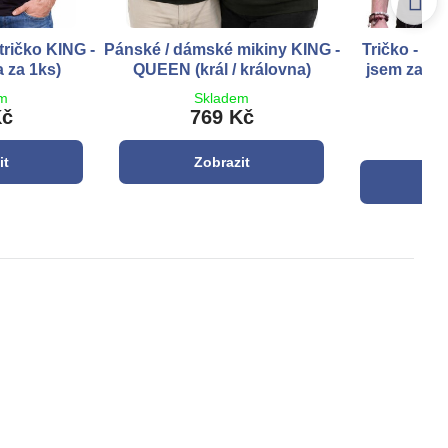
tričko KING -
Pánské / dámské mikiny KING -
Tričko - Trv
 za 1ks)
QUEEN (král / královna)
jsem začal
em
Skladem
Kč
769 Kč
S
4
it
Zobrazit
Z