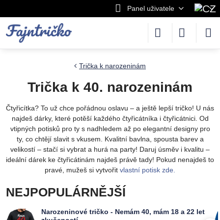
Panel uživatele
Trička k narozeninám
Trička k 40. narozeninám
Čtyřicítka? To už chce pořádnou oslavu – a ještě lepší tričko! U nás
najdeš dárky, které potěší každého čtyřicátníka i čtyřicátnici. Od
vtipných potisků pro ty s nadhledem až po elegantní designy pro
ty, co chtějí slavit s vkusem. Kvalitní bavlna, spousta barev a
velikostí – stačí si vybrat a hurá na party! Daruj úsměv i kvalitu –
ideální dárek ke čtyřicátinám najdeš právě tady! Pokud nenajdeš to
pravé, mužeš si vytvořit
vlastní potisk zde.
NEJPOPULÁRNĚJŠÍ
Narozeninové tričko - Nemám 40, mám 18 a 22 let