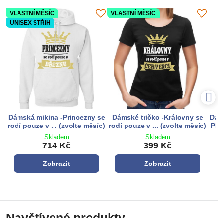
VLASTNÍ MĚSÍC
VLASTNÍ MĚSÍC
UNISEX STŘIH
Dámská mikina -Princezny se
Dámské tričko -Královny se
Dá
rodí pouze v ... (zvolte měsíc)
rodí pouze v ... (zvolte měsíc)
PR
Skladem
Skladem
714 Kč
399 Kč
Zobrazit
Zobrazit
Navštívené produkty