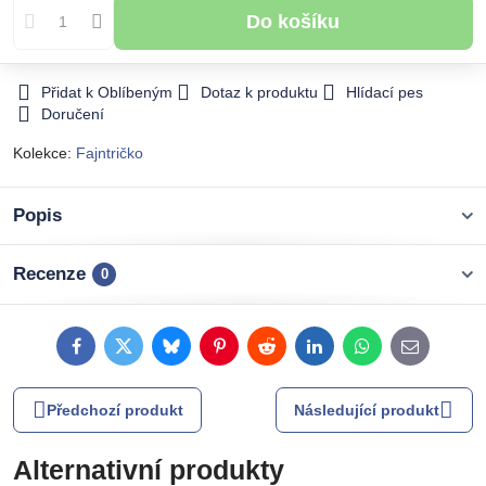
Do košíku
Přidat k Oblíbeným
Dotaz k produktu
Hlídací pes
Doručení
Kolekce:
Fajntričko
Popis
Recenze
0
Facebook
Twitter
Bluesky
Pinterest
Reddit
LinkedIn
WhatsApp
E-
mail
Předchozí produkt
Následující produkt
Alternativní produkty