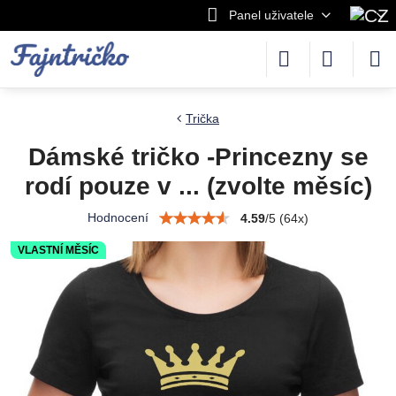
Panel uživatele
Trička
Dámské tričko -Princezny se
rodí pouze v ... (zvolte měsíc)
Hodnocení
4.59
/
5
(
64
x)
VLASTNÍ MĚSÍC