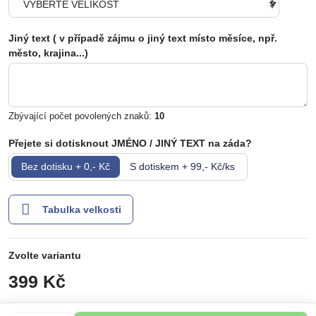
Jiný text ( v případě zájmu o jiný text místo měsíce, npř.
město, krajina...)
Zbývající počet povolených znaků:
10
Přejete si dotisknout JMÉNO / JINÝ TEXT na záda?
Bez dotisku + 0,- Kč
S dotiskem + 99,- Kč/ks
Tabulka velkosti
Zvolte variantu
399 Kč