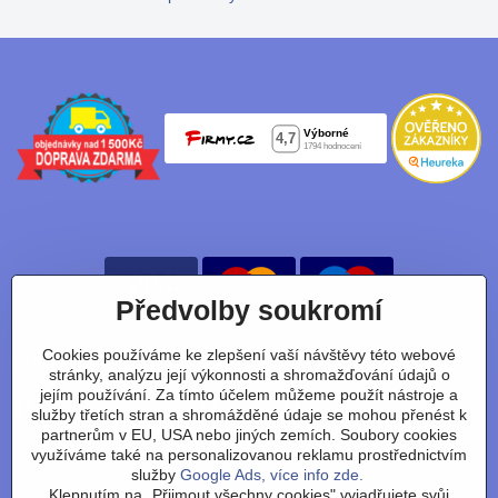
Předvolby soukromí
Cookies používáme ke zlepšení vaší návštěvy této webové
Nájdete nás taky na:
stránky, analýzu její výkonnosti a shromažďování údajů o
jejím používání. Za tímto účelem můžeme použít nástroje a
Facebook
Instagram
Youtube
Tiktok
služby třetích stran a shromážděné údaje se mohou přenést k
partnerům v EU, USA nebo jiných zemích. Soubory cookies
využíváme také na personalizovanou reklamu prostřednictvím
služby
Google Ads, více info zde.
Obchodní podmínky
/
vrácení zboží
/
reklamace
/
výměna
Klepnutím na „Přijmout všechny cookies" vyjadřujete svůj