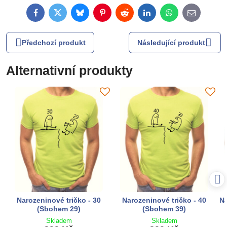
Facebook
Twitter
Bluesky
Pinterest
Reddit
LinkedIn
WhatsApp
E-
mail
Předchozí produkt
Následující produkt
Alternativní produkty
Narozeninové tričko - 30
Narozeninové tričko - 40
Na
(Sbohem 29)
(Sbohem 39)
Skladem
Skladem