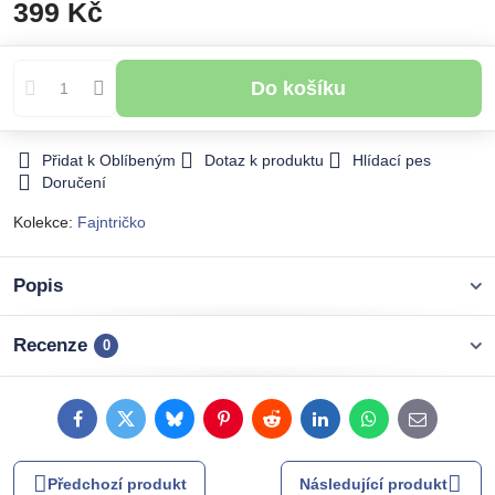
399 Kč
Do košíku
Přidat k Oblíbeným
Dotaz k produktu
Hlídací pes
Doručení
Kolekce:
Fajntričko
Popis
Recenze
0
Facebook
Twitter
Bluesky
Pinterest
Reddit
LinkedIn
WhatsApp
E-
mail
Předchozí produkt
Následující produkt