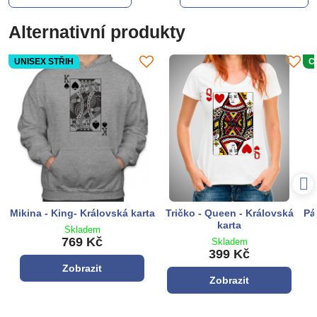
Alternativní produkty
UNISEX STŘIH
C
Mikina - King- Královská karta
Tričko - Queen - Královská
Pá
karta
Skladem
769 Kč
Skladem
399 Kč
Zobrazit
Zobrazit