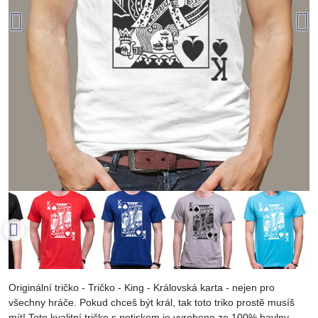
Originální tričko - Tričko - King - Královská karta - nejen pro
všechny hráče. Pokud chceš být král, tak toto triko prostě musíš
mít! Toto kvalitní tričko s potiskem je vyrobeno ze 100% bavlny ..