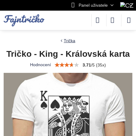
Panel uživatele
Trička
Tričko - King - Královská karta
Hodnocení
3.71
/
5
(
35
x)