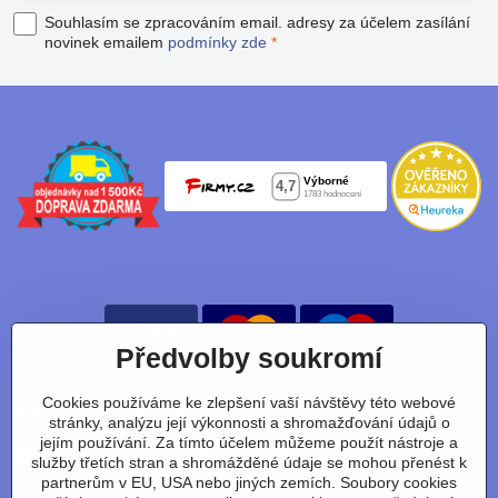
Souhlasím se zpracováním email. adresy za účelem zasílání
novinek emailem
podmínky zde
*
Předvolby soukromí
Cookies používáme ke zlepšení vaší návštěvy této webové
Nájdete nás taky na:
stránky, analýzu její výkonnosti a shromažďování údajů o
jejím používání. Za tímto účelem můžeme použít nástroje a
Facebook
Instagram
Youtube
Tiktok
služby třetích stran a shromážděné údaje se mohou přenést k
partnerům v EU, USA nebo jiných zemích. Soubory cookies