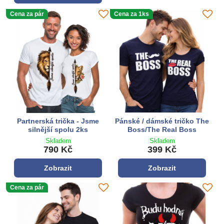
Cena za pár
Cena za 1ks
Partnerská trička - Jsme
Pánské / dámské tričko The
silnější spolu 2ks
Boss/The Real Boss
Skladem
Skladem
790 Kč
399 Kč
Zobrazit
Zobrazit
Cena za pár