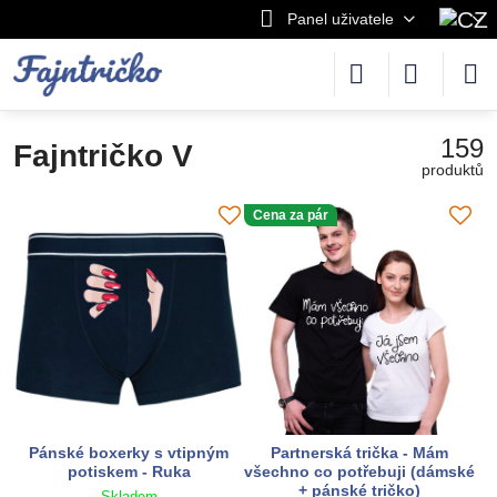
Panel uživatele
159
Fajntričko V
produktů
Cena za pár
Pánské boxerky s vtipným
Partnerská trička - Mám
potiskem - Ruka
všechno co potřebuji (dámské
+ pánské tričko)
Skladem