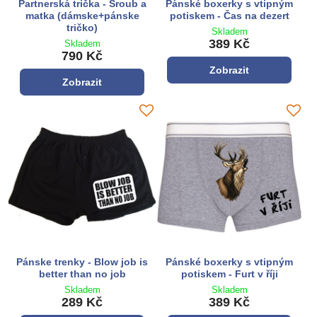
Partnerská trička - Šroub a
Pánské boxerky s vtipným
matka (dámske+pánske
potiskem - Čas na dezert
tričko)
Skladem
389 Kč
Skladem
790 Kč
Zobrazit
Zobrazit
Pánske trenky - Blow job is
Pánské boxerky s vtipným
better than no job
potiskem - Furt v říji
Skladem
Skladem
289 Kč
389 Kč