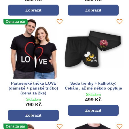
Zobrazit
Zobrazit
Cena za pár
Partnerské trička LOVE
Sada trenky + kalhotky:
(dámské + pánské tričko)
Čekám , až mě někdo opyluje
(cena za 2ks)
Skladem
499 Kč
Skladem
790 Kč
Zobrazit
Zobrazit
Cena za pár