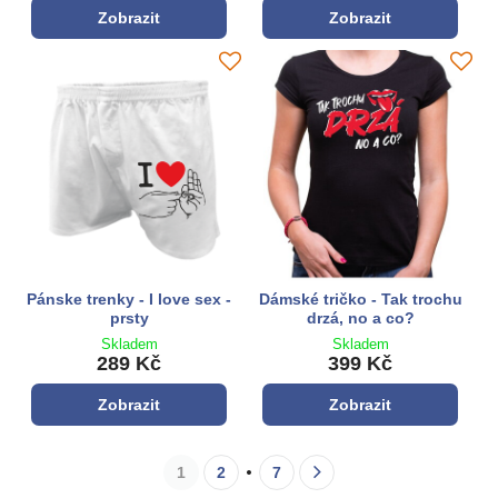
Zobrazit
Zobrazit
Pánske trenky - I love sex -
Dámské tričko - Tak trochu
prsty
drzá, no a co?
Skladem
Skladem
289 Kč
399 Kč
Zobrazit
Zobrazit
1
2
7