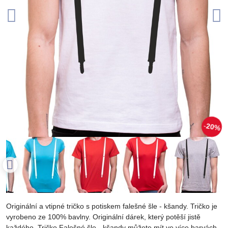
20%
Originální a vtipné tričko s potiskem falešné šle - kšandy. Tričko je
vyrobeno ze 100% bavlny. Originální dárek, který potěší jistě
každého. Tričko Falešné šle - kšandy můžete mít ve více barvách,