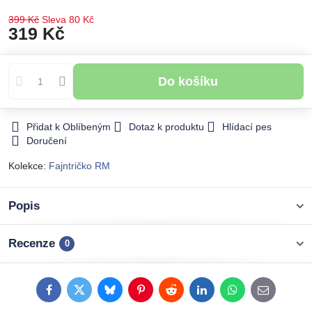
399 Kč
Sleva
80 Kč
319 Kč
Do košíku
Přidat k Oblíbeným
Dotaz k produktu
Hlídací pes
Doručení
Kolekce:
Fajntričko RM
Popis
Recenze
0
Facebook
Twitter
Bluesky
Pinterest
Reddit
LinkedIn
WhatsApp
E-
mail