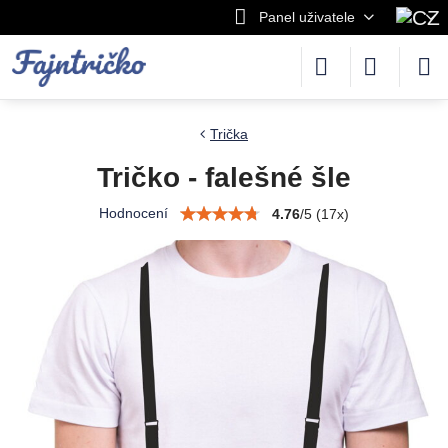
Panel uživatele
Trička
Tričko - falešné šle
Hodnocení
4.76
/
5
(
17
x)