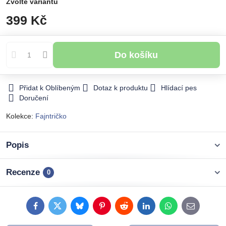
Zvolte variantu
399 Kč
Do košíku
Přidat k Oblíbeným
Dotaz k produktu
Hlídací pes
Doručení
Kolekce:
Fajntričko
Popis
Recenze
0
Facebook
Twitter
Bluesky
Pinterest
Reddit
LinkedIn
WhatsApp
E-
mail