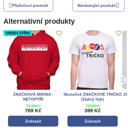
Předchozí produkt
Následující produkt
Alternativní produkty
UNISEX STŘIH
ZNAČKOVÁ MIKINA -
Skutečné ZNAČKOVÉ TRIČKO
ZN
NETOPÝŘI
(žádný fejk)
Skladem
Skladem
769 Kč
399 Kč
Zobrazit
Zobrazit