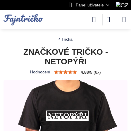
Panel uživatele
Trička
ZNAČKOVÉ TRIČKO -
NETOPÝŘI
Hodnocení
4.88
/
5
(
8
x)