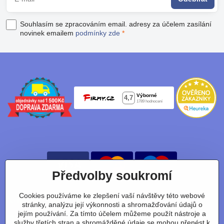
Souhlasím se zpracováním email. adresy za účelem zasílání
novinek emailem
podmínky zde
*
Předvolby soukromí
Cookies používáme ke zlepšení vaší návštěvy této webové
Nájdete nás taky na:
stránky, analýzu její výkonnosti a shromažďování údajů o
jejím používání. Za tímto účelem můžeme použít nástroje a
Facebook
Instagram
Youtube
Tiktok
služby třetích stran a shromážděné údaje se mohou přenést k