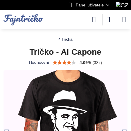
Panel uživatele
Trička
Tričko - Al Capone
Hodnocení
4.09
/
5
(
33
x)