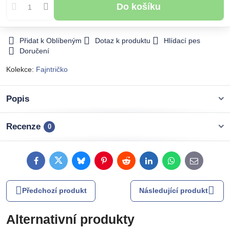
Do košíku
Přidat k Oblíbeným
Dotaz k produktu
Hlídací pes
Doručení
Kolekce:
Fajntričko
Popis
Recenze
0
Facebook
Twitter
Bluesky
Pinterest
Reddit
LinkedIn
WhatsApp
E-
mail
Předchozí produkt
Následující produkt
Alternativní produkty