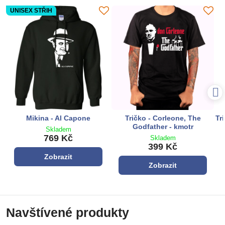
UNISEX STŘIH
Mikina - Al Capone
Tričko - Corleone, The
Tr
Godfather - kmotr
Skladem
769 Kč
Skladem
399 Kč
Zobrazit
Zobrazit
Navštívené produkty