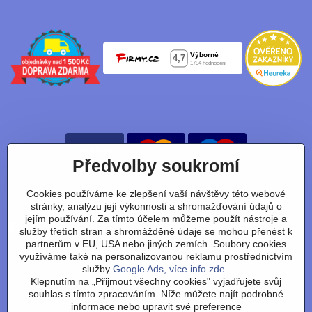
Předvolby soukromí
Cookies používáme ke zlepšení vaší návštěvy této webové
Nájdete nás taky na:
stránky, analýzu její výkonnosti a shromažďování údajů o
jejím používání. Za tímto účelem můžeme použít nástroje a
Facebook
Instagram
Youtube
Tiktok
služby třetích stran a shromážděné údaje se mohou přenést k
partnerům v EU, USA nebo jiných zemích. Soubory cookies
využíváme také na personalizovanou reklamu prostřednictvím
služby
Google Ads, více info zde.
Obchodní podmínky
/
vrácení zboží
/
reklamace
/
výměna
Klepnutím na „Přijmout všechny cookies" vyjadřujete svůj
zboží
/
články
/
technologie
/
recenze
/
o nás
/
FAQ
/
kontakt
souhlas s tímto zpracováním. Níže můžete najít podrobné
informace nebo upravit své preference