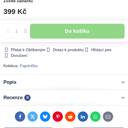
Zvolte variantu
399 Kč
Do košíku
Přidat k Oblíbeným
Dotaz k produktu
Hlídací pes
Doručení
Kolekce:
Fajntričko
Popis
Recenze
0
Facebook
Twitter
Bluesky
Pinterest
Reddit
LinkedIn
WhatsApp
E-
mail