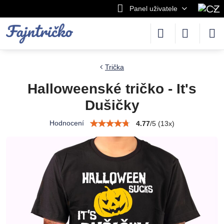
Panel uživatele
Trička
Halloweenské tričko - It's
Dušičky
Hodnocení
4.77
/
5
(
13
x)