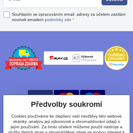
Souhlasím se zpracováním email. adresy za účelem zasílání
novinek emailem
podmínky zde
*
Předvolby soukromí
Cookies používáme ke zlepšení vaší návštěvy této webové
Nájdete nás taky na:
stránky, analýzu její výkonnosti a shromažďování údajů o
jejím používání. Za tímto účelem můžeme použít nástroje a
Facebook
Instagram
Youtube
Tiktok
služby třetích stran a shromážděné údaje se mohou přenést k