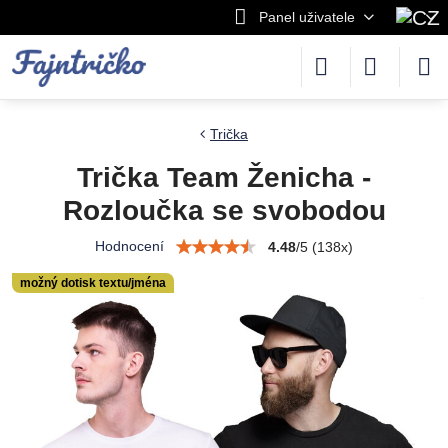
Panel uživatele
Trička
Trička Team Ženicha -
Rozloučka se svobodou
Hodnocení
4.48
/
5
(
138
x)
možný dotisk textu/jména