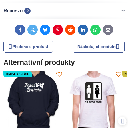
Recenze
0
Facebook
Twitter
Bluesky
Pinterest
Reddit
LinkedIn
WhatsApp
E-
mail
Předchozí produkt
Následující produkt
Alternativní produkty
UNISEX STŘIH
m