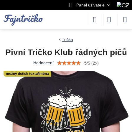
Panel uživatele
Trička
Pivní Tričko Klub řádných píčů
Hodnocení
5
/
5
(
2
x)
možný dotisk textu/jména