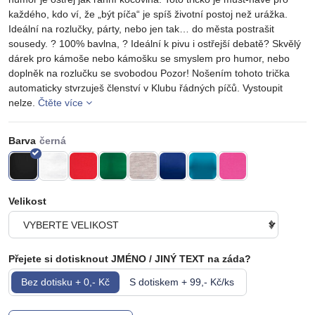
každého, kdo ví, že „být píča“ je spíš životní postoj než urážka.
Ideální na rozlučky, párty, nebo jen tak… do města postrašit
sousedy. ? 100% bavlna, ? Ideální k pivu i ostřejší debatě? Skvělý
dárek pro kámoše nebo kámošku se smyslem pro humor, nebo
doplněk na rozlučku se svobodou Pozor! Nošením tohoto trička
automaticky stvrzuješ členství v Klubu řádných píčů. Vystoupit
nelze.
Čtěte více
Barva
Velikost
Přejete si dotisknout JMÉNO / JINÝ TEXT na záda?
Bez dotisku + 0,- Kč
S dotiskem + 99,- Kč/ks