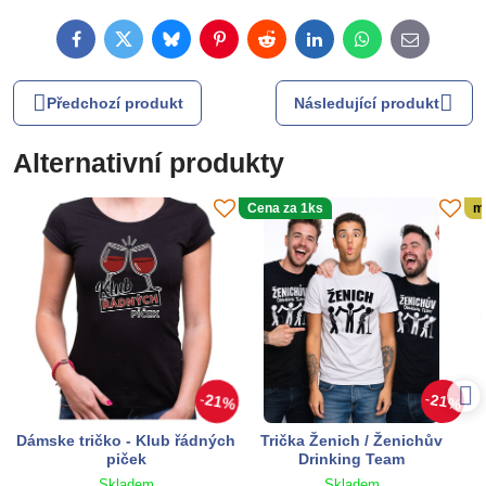
Facebook
Twitter
Bluesky
Pinterest
Reddit
LinkedIn
WhatsApp
E-
mail
Předchozí produkt
Následující produkt
Alternativní produkty
Cena za 1ks
m
21%
21%
Dámske tričko - Klub řádných
Trička Ženich / Ženichův
piček
Drinking Team
Skladem
Skladem