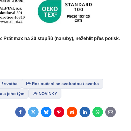
Prát max na 30 stupňů (naruby), nežehlit přes potisk.
 / svatba
Rozloučení se svobodou / svatba
a a jeho tým
NOVINKY
Facebook
Twitter
Bluesky
Pinterest
Reddit
LinkedIn
WhatsApp
E-
mail