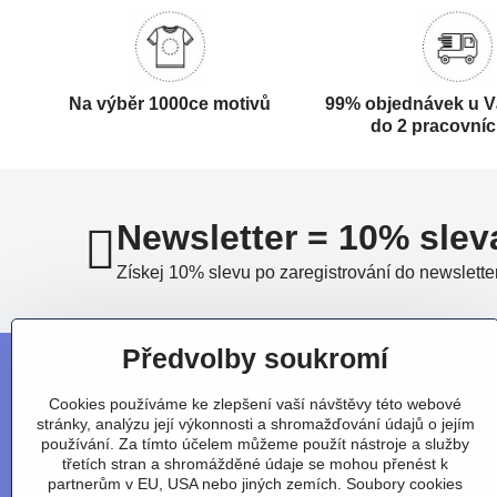
Na výběr 1000ce motivů
99% objednávek u V
do 2 pracovní
Newsletter = 10% slev
Získej 10% slevu po zaregistrování do newslette
Předvolby soukromí
Cookies používáme ke zlepšení vaší návštěvy této webové
stránky, analýzu její výkonnosti a shromažďování údajů o jejím
používání. Za tímto účelem můžeme použít nástroje a služby
třetích stran a shromážděné údaje se mohou přenést k
partnerům v EU, USA nebo jiných zemích. Soubory cookies