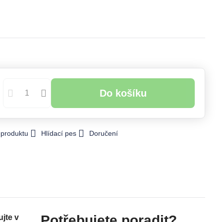
Do košíku
 produktu
Hlídací pes
Doručení
Potřebujete poradit?
jte v