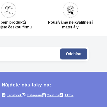
pem produktů
Používáme nejkvalitnější
jete českou firmu
materiály
Odebírat
Nájdete nás taky na:
Facebook
Instagram
Youtube
Tiktok