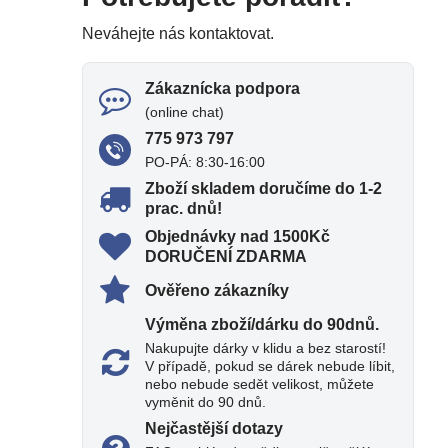
Neváhejte nás kontaktovat.
Zákaznícka podpora
(online chat)
775 973 797
PO-PÁ: 8:30-16:00
Zboží skladem doručíme do 1-2
prac​. dnů!
Objednávky nad 1500Kč
DORUČENÍ ZDARMA
Ověřeno zákazníky
Výměna zboží/dárku do 90dnů​.
Nakupujte dárky v klidu a bez starostí!
V případě, pokud se dárek nebude líbit,
nebo nebude sedět velikost, můžete
vyměnit do 90 dnů.
Nejčastější dotazy