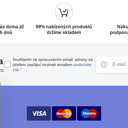
ás doma již
99% nabízených produktů
Náku
ch dnů
držíme skladem
podporu
a
Souhlasím se zpracováním email. adresy za
účelem zasílání novinek emailem
podmínky
zde
*
ru: