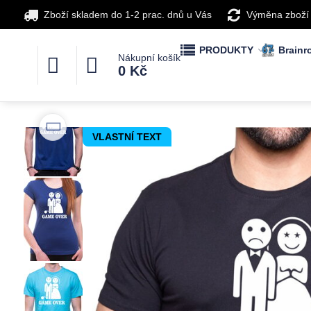
Zboží skladem do 1-2 prac. dnů u Vás
Výměna zboží
PRODUKTY
Brainro
Nákupní košík
0 Kč
VLASTNÍ TEXT