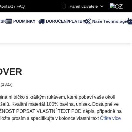
Kontakt / FAQ
Panel uživatele
ISK
PODMÍNKY
DORUČENÍ/PLATBY
Naše Technologie
 OVER
(
132
x)
nální tričko s krátkým rukávem, které pobaví vaše okolí
elů. Kvalitní materiál 100% bavlna, unisex. Dostupné ve
 MOŽNOST POPSAT VLASTNÍ TEXT POD nápis, případně na
te prosím a specifikujte v kolonce vlastní text
Čtěte více