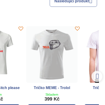
Následující produkt
itch please
Tričko MEME - Trolol
Tričko
em
Skladem
S
Kč
399 Kč
3