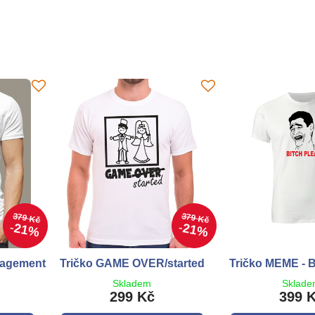
379 Kč
379 Kč
21%
21%
nagement
Tričko GAME OVER/started
Tričko MEME - B
Skladem
Sklad
299 Kč
399 