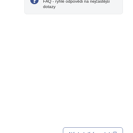
FAQ - ryhlé odpovědi na nejčastějśí
dotazy