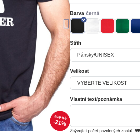
Barva
Střih
Velikost
Vlastní text/poznámka
379 Kč
21%
Zbývající počet povolených znaků:
99