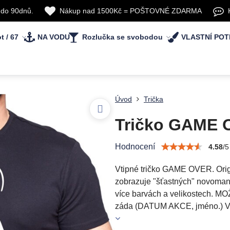
 do 90dnů.
Nákup nad 1500Kč = POŠTOVNÉ ZDARMA
t / 67
NA VODU
Rozlučka se svobodou
VLASTNÍ POT
Úvod
Trička
Tričko GAME
Hodnocení
4.58
/
5
Vtipné tričko GAME OVER. Origi
zobrazuje "šťastných" novomanž
více barvách a velikostech.
záda (DATUM AKCE, jméno.) Vlož