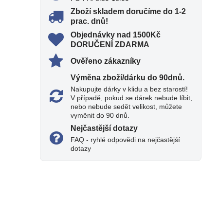
Zboží skladem doručíme do 1-2
prac​. dnů!
Objednávky nad 1500Kč
DORUČENÍ ZDARMA
Ověřeno zákazníky
Výměna zboží/dárku do 90dnů​.
Nakupujte dárky v klidu a bez starostí!
V případě, pokud se dárek nebude líbit,
nebo nebude sedět velikost, můžete
vyměnit do 90 dnů.
Nejčastější dotazy
FAQ - ryhlé odpovědi na nejčastějśí
dotazy