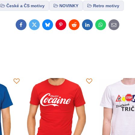
České a ČS motivy
NOVINKY
Retro motivy
Facebook
Twitter
Bluesky
Pinterest
Reddit
LinkedIn
WhatsApp
E-
mail