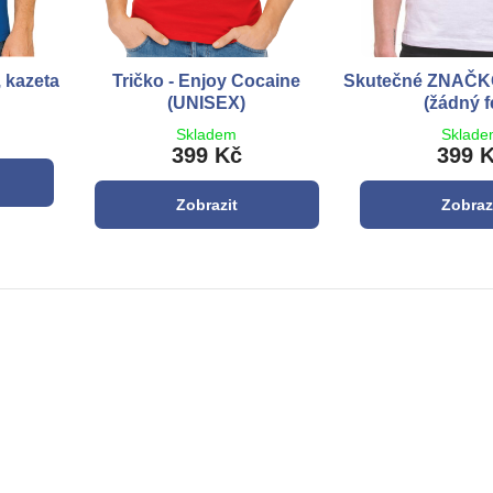
, kazeta
Tričko - Enjoy Cocaine
Skutečné ZNAČ
(UNISEX)
(žádný f
Skladem
Sklad
399 Kč
399 
Zobrazit
Zobraz