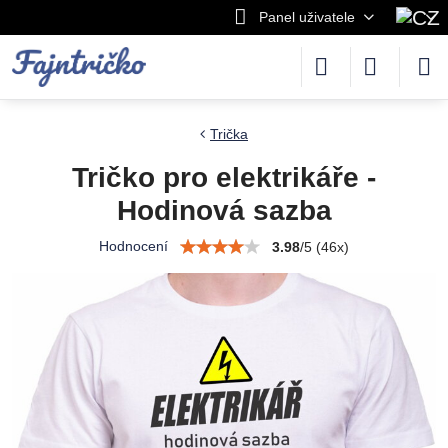
Panel uživatele
Trička
Tričko pro elektrikáře -
Hodinová sazba
Hodnocení
3.98
/
5
(
46
x)