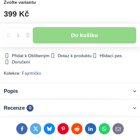
Zvolte variantu
399 Kč
Do košíku
Přidat k Oblíbeným
Dotaz k produktu
Hlídací pes
Doručení
Kolekce:
Fajntričko
Popis
Recenze
0
Facebook
Twitter
Bluesky
Pinterest
Reddit
LinkedIn
WhatsApp
E-
mail