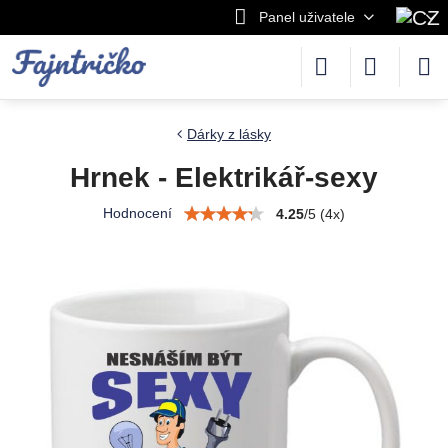
Panel uživatele
Dárky z lásky
Hrnek - Elektrikář-sexy
Hodnocení
4.25
/
5
(
4
x)