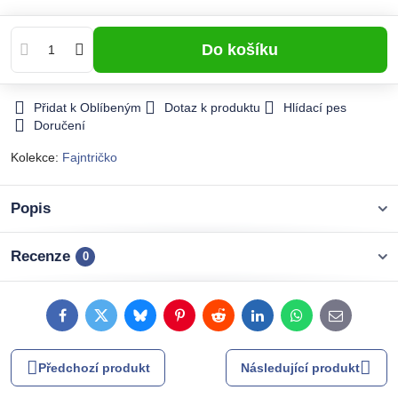
Do košíku
Přidat k Oblíbeným
Dotaz k produktu
Hlídací pes
Doručení
Kolekce:
Fajntričko
Popis
Recenze
0
Facebook
Twitter
Bluesky
Pinterest
Reddit
LinkedIn
WhatsApp
E-
mail
Předchozí produkt
Následující produkt