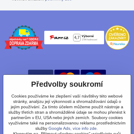
Předvolby soukromí
Cookies používáme ke zlepšení vaší návštěvy této webové
Nájdete nás taky na:
stránky, analýzu její výkonnosti a shromažďování údajů o
jejím používání. Za tímto účelem můžeme použít nástroje a
Facebook
Instagram
Youtube
Tiktok
služby třetích stran a shromážděné údaje se mohou přenést k
partnerům v EU, USA nebo jiných zemích. Soubory cookies
využíváme také na personalizovanou reklamu prostřednictvím
služby
Google Ads, více info zde.
Obchodní podmínky
/
vrácení zboží
/
reklamace
/
výměna
Klepnutím na „Přijmout všechny cookies" vyjadřujete svůj