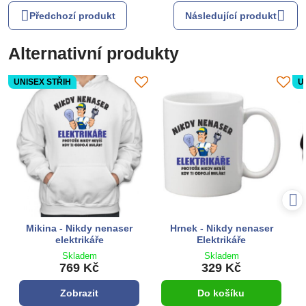
Předchozí produkt
Následující produkt
Alternativní produkty
UNISEX STŘIH
U
Mikina - Nikdy nenaser
Hrnek - Nikdy nenaser
elektrikáře
Elektrikáře
Skladem
Skladem
769 Kč
329 Kč
Zobrazit
Do košíku