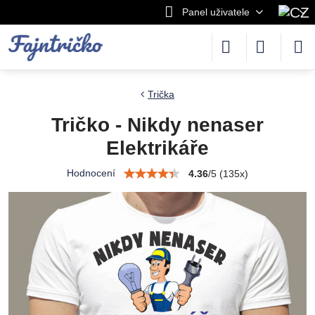
Panel uživatele
Trička
Tričko - Nikdy nenaser
Elektrikáře
Hodnocení
4.36
/
5
(
135
x)