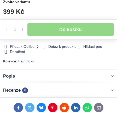
Zvolte variantu
399 Kč
Do košíku
Přidat k Oblíbeným
Dotaz k produktu
Hlídací pes
Doručení
Kolekce:
Fajntričko
Popis
Recenze
0
Facebook
Twitter
Bluesky
Pinterest
Reddit
LinkedIn
WhatsApp
E-
mail