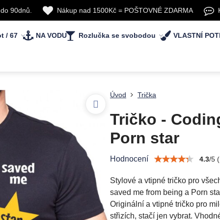
 do 90dnů.
Nákup nad 1500Kč = POŠTOVNÉ ZDARMA
t / 67
NA VODU
Rozlučka se svobodou
VLASTNÍ POT
Úvod
Trička
Tričko - Codi
Porn star
Hodnocení
4.3
/
5
(
Stylové a vtipné tričko pro vš
saved me from being a Porn star.
Originální a vtipné tričko pro m
střizích, stačí jen vybrat. Vhod