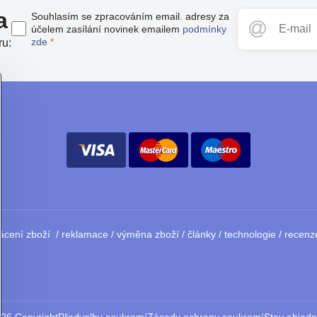
a
Souhlasím se zpracováním email. adresy za
účelem zasílání novinek emailem
podmínky
zde
*
ru:
ácení zboží
/
reklamace
/
výměna zboží
/
články
/
technologie
/
recenz