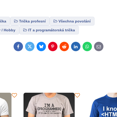
ička
Trička profesní
Všechna povolání
y / Hobby
IT a programátorská trička
Facebook
Twitter
Bluesky
Pinterest
Reddit
LinkedIn
WhatsApp
E-
mail