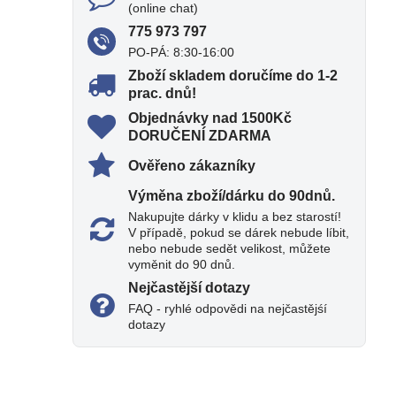
(online chat)
775 973 797
PO-PÁ: 8:30-16:00
Zboží skladem doručíme do 1-2
prac​. dnů!
Objednávky nad 1500Kč
DORUČENÍ ZDARMA
Ověřeno zákazníky
Výměna zboží/dárku do 90dnů​.
Nakupujte dárky v klidu a bez starostí!
V případě, pokud se dárek nebude líbit,
nebo nebude sedět velikost, můžete
vyměnit do 90 dnů.
Nejčastější dotazy
FAQ - ryhlé odpovědi na nejčastějśí
dotazy