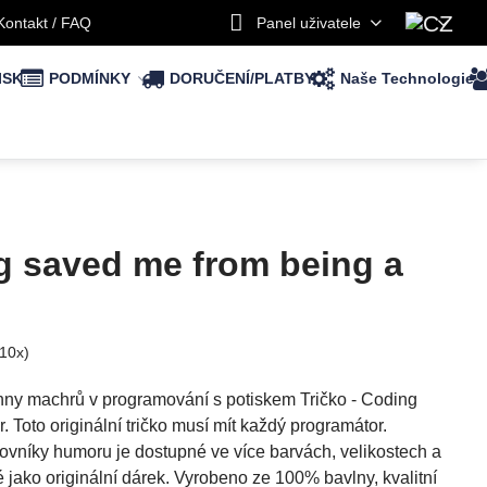
Kontakt / FAQ
Panel uživatele
ISK
PODMÍNKY
DORUČENÍ/PLATBY
Naše Technologie
ng saved me from being a
10
x)
echny machrů v programování s potiskem Tričko - Coding
 Toto originální tričko musí mít každý programátor.
ilovníky humoru je dostupné ve více barvách, velikostech a
né jako originální dárek. Vyrobeno ze 100% bavlny, kvalitní