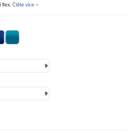
í flex.
Čtěte více