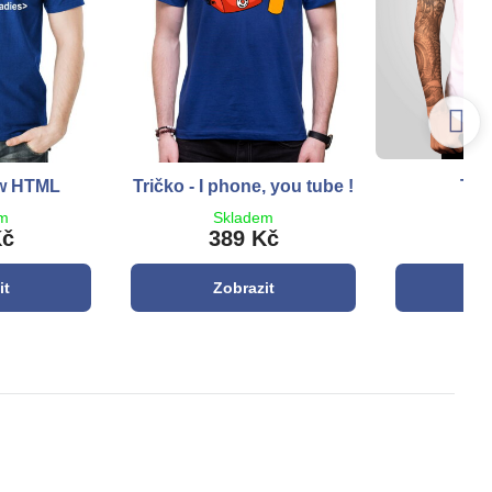
ow HTML
Tričko - I phone, you tube !
Tri
em
Skladem
S
Kč
389 Kč
3
it
Zobrazit
Z