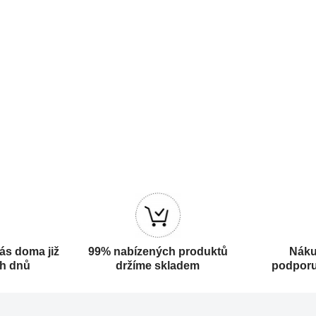
ás doma již
99% nabízených produktů
Náku
ch dnů
držíme skladem
podporu