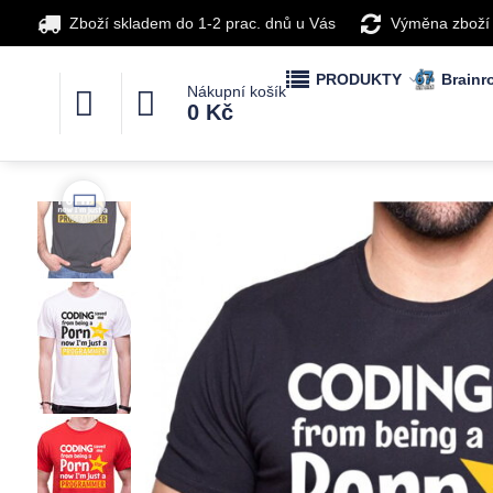
Zboží skladem do 1-2 prac. dnů u Vás
Výměna zboží
PRODUKTY
Brainro
Nákupní košík
0 Kč