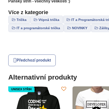
Pánsky střih - všechny velikosti :)
Více z kategorie
Trička
Vtipná trička
IT a Programátorská tr
IT a programátorské trička
NOVINKY
Zálib
Předchozí produkt
Alternativní produkty
UNISEX STŘIH