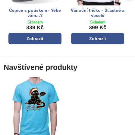
Čepice s potiskem - Yebe
Vánoční tričko - Šťastné a
vám…?
veselé
Skladem
Skladem
339 Kč
399 Kč
Zobrazit
Zobrazit
Navštívené produkty