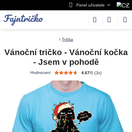
Panel uživatele
Trička
Vánoční tričko - Vánoční kočka
- Jsem v pohodě
Hodnocení
4.67
/
5
(
3
x)