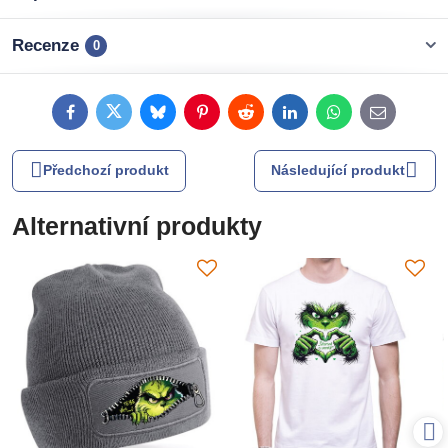
Recenze
0
Facebook
Twitter
Bluesky
Pinterest
Reddit
LinkedIn
WhatsApp
E-
mail
Předchozí produkt
Následující produkt
Alternativní produkty