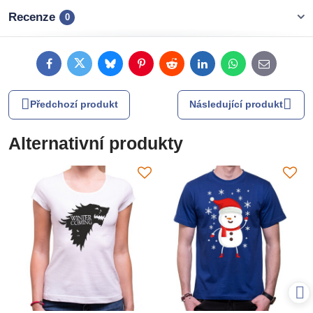
Recenze
0
Facebook
Twitter
Bluesky
Pinterest
Reddit
LinkedIn
WhatsApp
E-
mail
Předchozí produkt
Následující produkt
Alternativní produkty