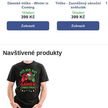
Dámské tričko - Winter is
Tričko - Zasněžený vánoční
T
Coming
sněhulák
Skladem
Skladem
399 Kč
399 Kč
Zobrazit
Zobrazit
Navštívené produkty