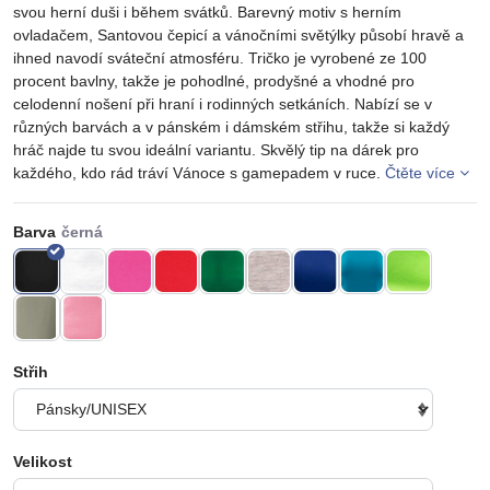
svou herní duši i během svátků. Barevný motiv s herním
ovladačem, Santovou čepicí a vánočními světýlky působí hravě a
ihned navodí sváteční atmosféru. Tričko je vyrobené ze 100
procent bavlny, takže je pohodlné, prodyšné a vhodné pro
celodenní nošení při hraní i rodinných setkáních. Nabízí se v
různých barvách a v pánském i dámském střihu, takže si každý
hráč najde tu svou ideální variantu. Skvělý tip na dárek pro
každého, kdo rád tráví Vánoce s gamepadem v ruce.
Čtěte více
Barva
Střih
Velikost