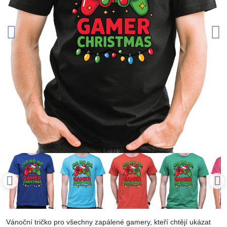
Vánoční tričko pro všechny zapálené gamery, kteří chtějí ukázat