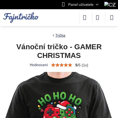
Panel uživatele
Trička
Vánoční tričko - GAMER
CHRISTMAS
Hodnocení
5
/
5
(
1
x)