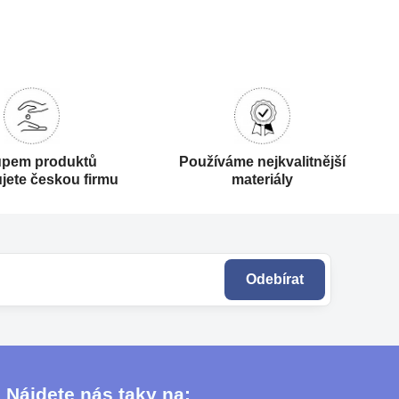
pem produktů
Používáme nejkvalitnější
jete českou firmu
materiály
Odebírat
Nájdete nás taky na: