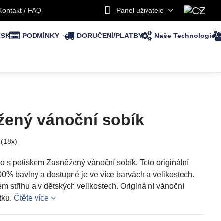
Kontakt / FAQ
Panel uživatele
ISK
PODMÍNKY
DORUČENÍ/PLATBY
Naše Technologie
ěžený vánoční sobík
(
18
x)
čko s potiskem Zasněžený vánoční sobík. Toto originální
00% bavlny a dostupné je ve více barvách a velikostech.
m střihu a v dětských velikostech. Originální vánoční
tku.
Čtěte více