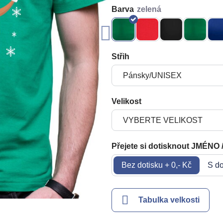
Barva
Střih
Velikost
Přejete si dotisknout JMÉNO 
Bez dotisku + 0,- Kč
S do
Tabulka velkosti