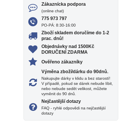
Zákaznícka podpora
(online chat)
775 973 797
PO-PÁ: 8:30-16:00
Zboží skladem doručíme do 1-2
prac​. dnů!
Objednávky nad 1500Kč
DORUČENÍ ZDARMA
Ověřeno zákazníky
Výměna zboží/dárku do 90dnů​.
Nakupujte dárky v klidu a bez starostí!
V případě, pokud se dárek nebude líbit,
nebo nebude sedět velikost, můžete
vyměnit do 90 dnů.
Nejčastější dotazy
FAQ - ryhlé odpovědi na nejčastějśí
dotazy