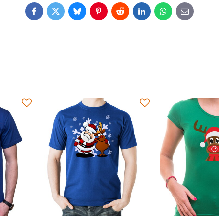
Facebook
Twitter
Bluesky
Pinterest
Reddit
LinkedIn
WhatsApp
E-
mail