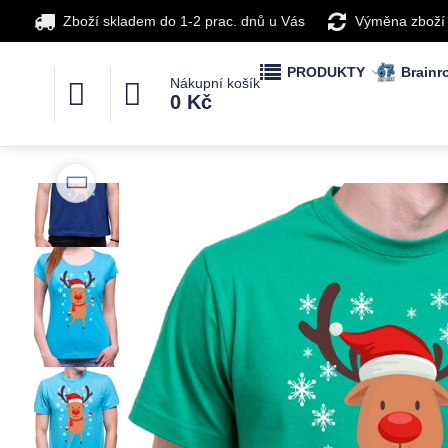
Zboží skladem do 1-2 prac. dnů u Vás
Výměna zboží
PRODUKTY
Brainro
Nákupní košík
0 Kč