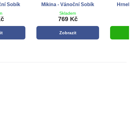
ční Sobík
Mikina - Vánoční Sobík
Hrnek - 
em
Skladem
S
Kč
769 Kč
3
it
Zobrazit
Do