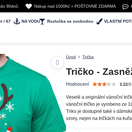
 do 90dnů.
Nákup nad 1500Kč = POŠTOVNÉ ZDARMA
t / 67
NA VODU
Rozlučka se svobodou
VLASTNÍ POT
Úvod
Trička
Tričko - Zasn
Hodnocení
3.22
/
5
Veselé a originální vánoční tri
vánoční tričko je vyrobeno ze 1
Triko je dostupné také v dámské
vzory, nejen na tričkách na kuřa