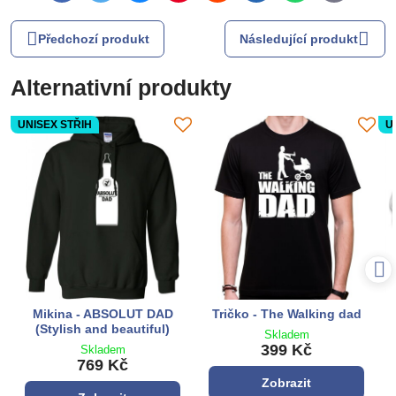
mail
Předchozí produkt
Následující produkt
Alternativní produkty
UNISEX STŘIH
U
Mikina - ABSOLUT DAD
Tričko - The Walking dad
(Stylish and beautiful)
Skladem
399 Kč
Skladem
769 Kč
Zobrazit