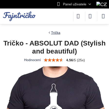
Panel uživatele
Trička
Tričko - ABSOLUT DAD (Stylish
and beautiful)
Hodnocení
4.56
/
5
(
25
x)