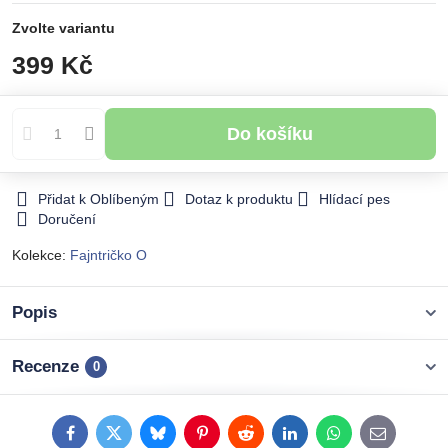
Zvolte variantu
399 Kč
Do košíku
Přidat k Oblíbeným
Dotaz k produktu
Hlídací pes
Doručení
Kolekce:
Fajntričko O
Popis
Recenze
0
Facebook
Twitter
Bluesky
Pinterest
Reddit
LinkedIn
WhatsApp
E-