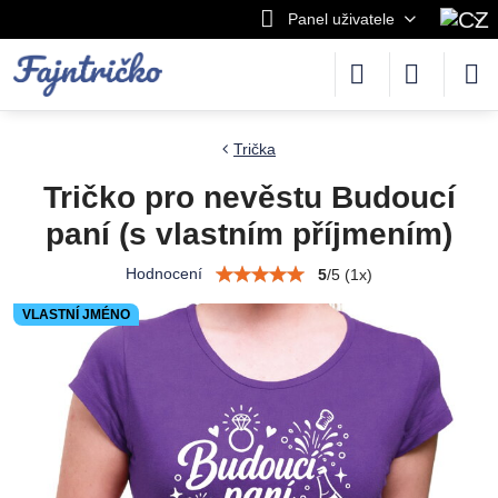
Panel uživatele
Trička
Tričko pro nevěstu Budoucí
paní (s vlastním příjmením)
Hodnocení
5
/
5
(
1
x)
VLASTNÍ JMÉNO