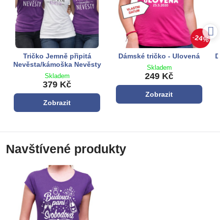
24%
Tričko Jemně připitá
Dámské tričko - Ulovená
D
Nevěsta/kámoška Nevěsty
Skladem
249 Kč
Skladem
379 Kč
Zobrazit
Zobrazit
Navštívené produkty