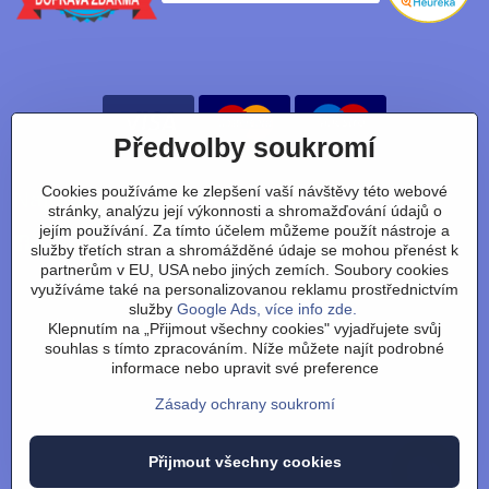
Předvolby soukromí
Cookies používáme ke zlepšení vaší návštěvy této webové
Nájdete nás taky na:
stránky, analýzu její výkonnosti a shromažďování údajů o
jejím používání. Za tímto účelem můžeme použít nástroje a
Facebook
Instagram
Youtube
Tiktok
služby třetích stran a shromážděné údaje se mohou přenést k
partnerům v EU, USA nebo jiných zemích. Soubory cookies
využíváme také na personalizovanou reklamu prostřednictvím
služby
Google Ads, více info zde.
Obchodní podmínky
/
vrácení zboží
/
reklamace
/
výměna
Klepnutím na „Přijmout všechny cookies" vyjadřujete svůj
zboží
/
články
/
technologie
/
recenze
/
o nás
/
FAQ
/
kontakt
souhlas s tímto zpracováním. Níže můžete najít podrobné
informace nebo upravit své preference
Zásady ochrany soukromí
©
2026
Copyright
Přijmout všechny cookies
Předvolby soukromí
Zásady ochrany soukromí
Stav objednávky