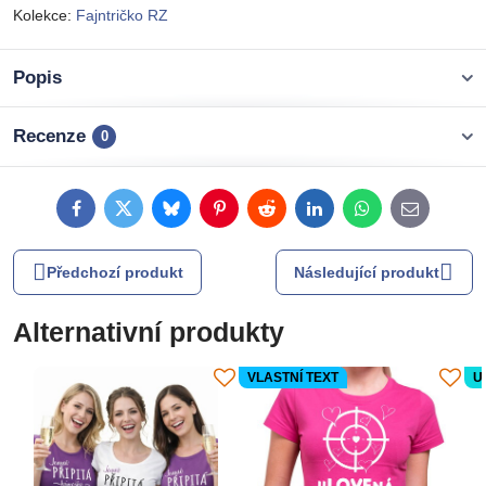
Kolekce:
Fajntričko RZ
Popis
Recenze
0
Facebook
Twitter
Bluesky
Pinterest
Reddit
LinkedIn
WhatsApp
E-
mail
Předchozí produkt
Následující produkt
Alternativní produkty
VLASTNÍ TEXT
U