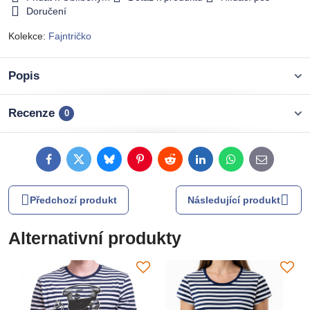
Doručení
Kolekce:
Fajntričko
Popis
Recenze
0
Facebook
Twitter
Bluesky
Pinterest
Reddit
LinkedIn
WhatsApp
E-
mail
Předchozí produkt
Následující produkt
Alternativní produkty