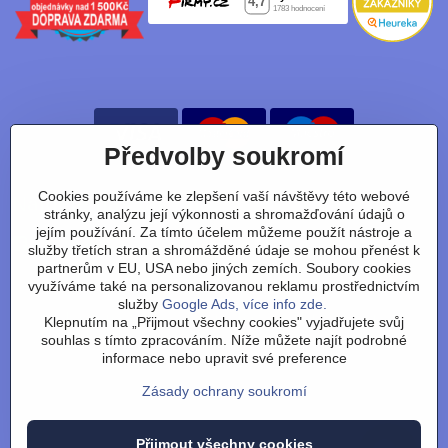
Předvolby soukromí
Cookies používáme ke zlepšení vaší návštěvy této webové
Nájdete nás taky na:
stránky, analýzu její výkonnosti a shromažďování údajů o
jejím používání. Za tímto účelem můžeme použít nástroje a
Facebook
Instagram
Youtube
Tiktok
služby třetích stran a shromážděné údaje se mohou přenést k
partnerům v EU, USA nebo jiných zemích. Soubory cookies
využíváme také na personalizovanou reklamu prostřednictvím
služby
Google Ads, více info zde.
Obchodní podmínky
/
vrácení zboží
/
reklamace
/
výměna
Klepnutím na „Přijmout všechny cookies" vyjadřujete svůj
zboží
/
články
/
technologie
/
recenze
/
o nás
/
FAQ
/
kontakt
souhlas s tímto zpracováním. Níže můžete najít podrobné
informace nebo upravit své preference
Zásady ochrany soukromí
©
2026
Copyright
Přijmout všechny cookies