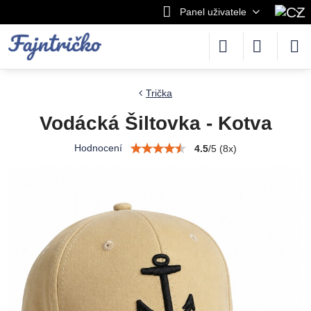
Panel uživatele
Trička
Vodácká Šiltovka - Kotva
Hodnocení
4.5
/
5
(
8
x)