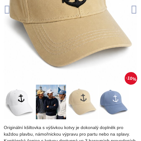
10%
Originální kšiltovka s výšivkou kotvy je dokonalý doplněk pro
každou plavbu, námořnickou výpravu pro partu nebo na splavy.
Kapitánská čepice s kotvou dostupná ve 3 barevných provedeních.