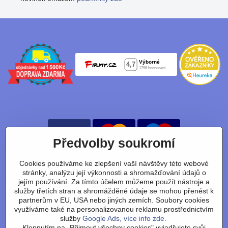
Předvolby soukromí
Cookies používáme ke zlepšení vaší návštěvy této webové
Nájdete nás taky na:
stránky, analýzu její výkonnosti a shromažďování údajů o
jejím používání. Za tímto účelem můžeme použít nástroje a
Facebook
Instagram
Youtube
Tiktok
služby třetích stran a shromážděné údaje se mohou přenést k
partnerům v EU, USA nebo jiných zemích. Soubory cookies
využíváme také na personalizovanou reklamu prostřednictvím
služby
Google Ads, více info zde.
Obchodní podmínky
/
vrácení zboží
/
reklamace
/
výměna
Klepnutím na „Přijmout všechny cookies" vyjadřujete svůj