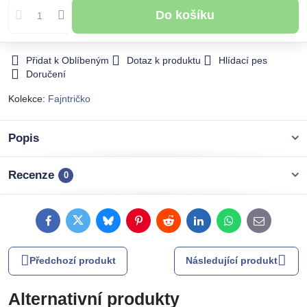
Do košíku
Přidat k Oblíbeným
Dotaz k produktu
Hlídací pes
Doručení
Kolekce:
Fajntričko
Popis
Recenze
0
Facebook
Twitter
Bluesky
Pinterest
Reddit
LinkedIn
WhatsApp
E-
mail
Předchozí produkt
Následující produkt
Alternativní produkty