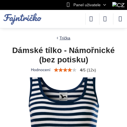
Panel uživatele
Trička
Dámské tílko - Námořnické
(bez potisku)
Hodnocení
4
/
5
(
12
x)