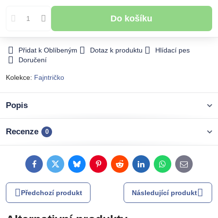
Do košíku
Přidat k Oblíbeným
Dotaz k produktu
Hlídací pes
Doručení
Kolekce:
Fajntričko
Popis
Recenze
0
Facebook
Twitter
Bluesky
Pinterest
Reddit
LinkedIn
WhatsApp
E-
mail
Předchozí produkt
Následující produkt