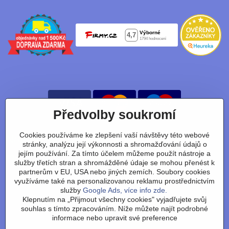
Předvolby soukromí
Cookies používáme ke zlepšení vaší návštěvy této webové
Nájdete nás taky na:
stránky, analýzu její výkonnosti a shromažďování údajů o
jejím používání. Za tímto účelem můžeme použít nástroje a
Facebook
Instagram
Youtube
Tiktok
služby třetích stran a shromážděné údaje se mohou přenést k
partnerům v EU, USA nebo jiných zemích. Soubory cookies
využíváme také na personalizovanou reklamu prostřednictvím
služby
Google Ads, více info zde.
Obchodní podmínky
/
vrácení zboží
/
reklamace
/
výměna
Klepnutím na „Přijmout všechny cookies" vyjadřujete svůj
zboží
/
články
/
technologie
/
recenze
/
o nás
/
FAQ
/
kontakt
souhlas s tímto zpracováním. Níže můžete najít podrobné
informace nebo upravit své preference