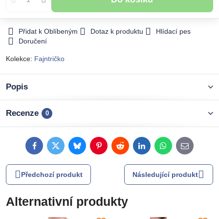
Přidat k Oblíbeným
Dotaz k produktu
Hlídací pes
Doručení
Kolekce:
Fajntričko
Popis
Recenze
0
Facebook
Twitter
Bluesky
Pinterest
Reddit
LinkedIn
WhatsApp
E-
mail
Předchozí produkt
Následující produkt
Alternativní produkty