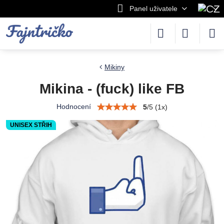
Panel uživatele
Mikiny
Mikina - (fuck) like FB
Hodnocení
5
/
5
(
1
x)
UNISEX STŘIH