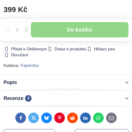
399 Kč
Do košíku
Přidat k Oblíbeným
Dotaz k produktu
Hlídací pes
Doručení
Kolekce:
Fajntričko
Popis
Recenze
0
Facebook
Twitter
Bluesky
Pinterest
Reddit
LinkedIn
WhatsApp
E-
mail