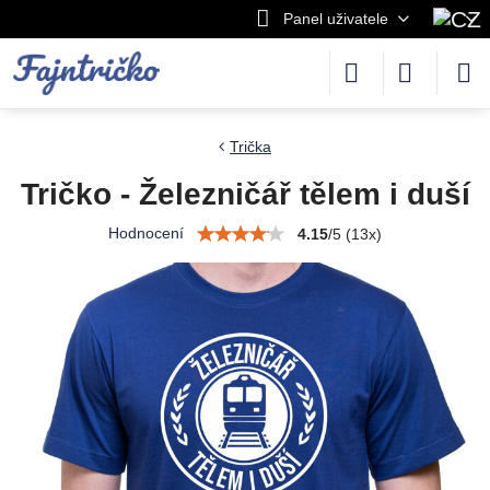
Panel uživatele
Trička
Tričko - Železničář tělem i duší
Hodnocení
4.15
/
5
(
13
x)