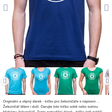
Originální a vtipný dárek - tričko pro železničáře s nápisem ...
Železničář tělem i duší. Darujte toto tričko sobě nebo svému
blízkému železničáři. Tento netradiční dárek - tričko jistě potěší