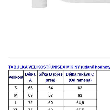
TABULKA VELIKOSTÍ UNISEX MIKINY (udané hodnoty js
Délka
Šířka B
(přes
Délka rukávu C
Velikost
A
prsa)
(Od ramena)
S
66
54
62
M
69
57
63
L
72
60
64,5