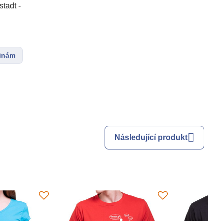
tadt -
ninám
Následující produkt