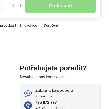
Do košíku
 produktu
Hlídací pes
Doručení
Potřebujete poradit?
Neváhejte nás kontaktovat.
Zákaznícka podpora
(online chat)
775 973 797
PO-PÁ: 8:30-16:00