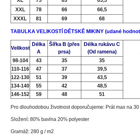
XL
75
63
65,5
XXL
78
66
66,5
XXXL
81
69
68
TABULKA VELIKOSTÍ DĚTSKĚ MIKINY (udané hodnoty j
Délka
Šířka B
(přes
Délka rukávu C
Velikost
A
prsa)
(Od ramena)
98-104
43
35
35
110-116
47
37
39,5
122-130
51
39
43,5
134-140
55
42
48,5
146-152
59
48
51
Pro dlouhodobou životnost doporučujeme: Prát max na 30 s
Složení: 80% bavlna 20% polyester
Gramáž: 280 g / m2