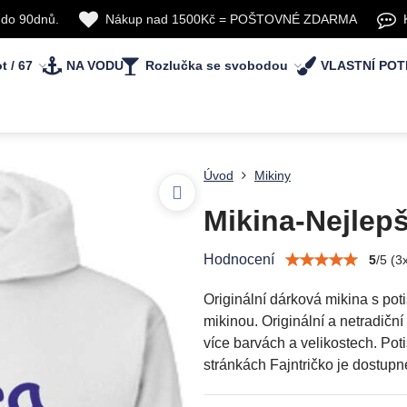
 do 90dnů.
Nákup nad 1500Kč = POŠTOVNÉ ZDARMA
t / 67
NA VODU
Rozlučka se svobodou
VLASTNÍ POT
Úvod
Mikiny
Mikina-Nejlepš
Hodnocení
5
/
5
(
3
Originální dárková mikina s pot
mikinou. Originální a netradičn
více barvách a velikostech. Poti
stránkách Fajntričko je dostupn