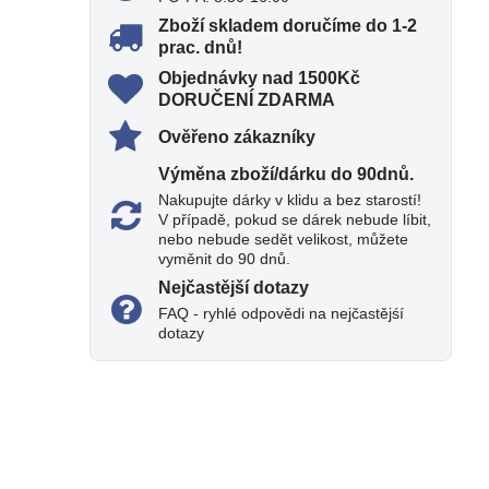
Zboží skladem doručíme do 1-2
prac​. dnů!
Objednávky nad 1500Kč
DORUČENÍ ZDARMA
Ověřeno zákazníky
Výměna zboží/dárku do 90dnů​.
Nakupujte dárky v klidu a bez starostí!
V případě, pokud se dárek nebude líbit,
nebo nebude sedět velikost, můžete
vyměnit do 90 dnů.
Nejčastější dotazy
FAQ - ryhlé odpovědi na nejčastějśí
dotazy