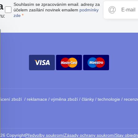
a
Souhlasím se zpracováním email. adresy za
účelem zasílání novinek emailem
podmínky
zde
*
ru:
ácení zboží
/
reklamace
/
výměna zboží
/
články
/
technologie
/
recenz
026
Copyright
Předvolby soukromí
Zásady ochrany soukromí
Stav objed