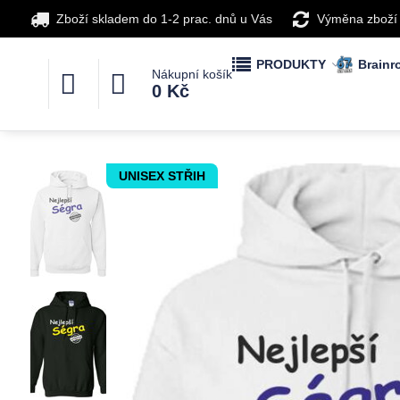
Zboží skladem do 1-2 prac. dnů u Vás
Výměna zboží
PRODUKTY
Brainro
Nákupní košík
0 Kč
UNISEX STŘIH