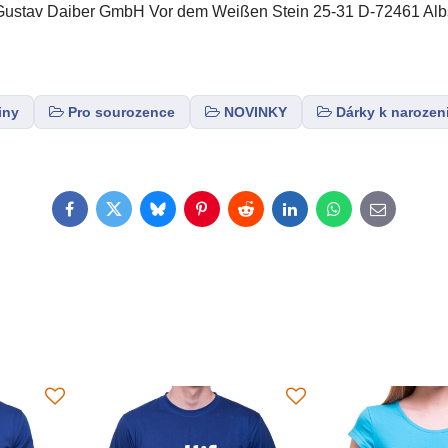
tav Daiber GmbH Vor dem Weißen Stein 25-31 D-72461 Albs
iny
Pro sourozence
NOVINKY
Dárky k naroze
Facebook
Twitter
Bluesky
Pinterest
Reddit
LinkedIn
WhatsApp
E-
mail