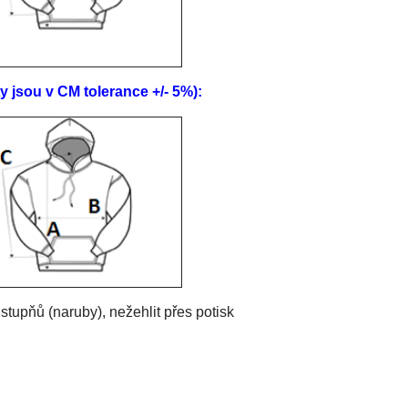
sou v CM tolerance +/- 5%):
tupňů (naruby), nežehlit přes potisk