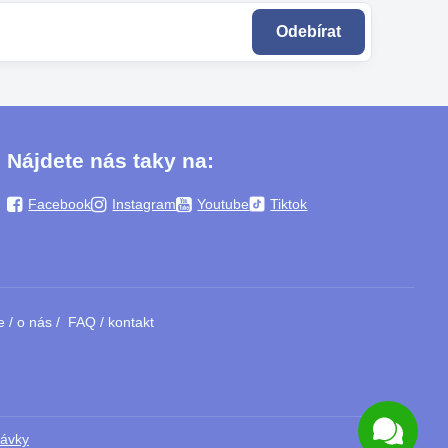
Odebírat
Nájdete nás taky na:
Facebook
Instagram
Youtube
Tiktok
e
/
o nás
/
FAQ
/
kontakt
návky