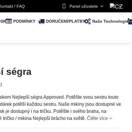
Kontakt / FAQ
Panel uživatele
ISK
PODMÍNKY
DORUČENÍ/PLATBY
Naše Technologie
í ségra
x)
iskem Nejlepší ségra Approved. Potěšte svou sestru touto
í dárek potěší každou sestru. Naše mikiny jsou dostupné ve
sk je dostupný i na tričku. Potěšte i svého bratra, na
é tričko / mikina Nejlepší brácho na světě.
Čtěte více