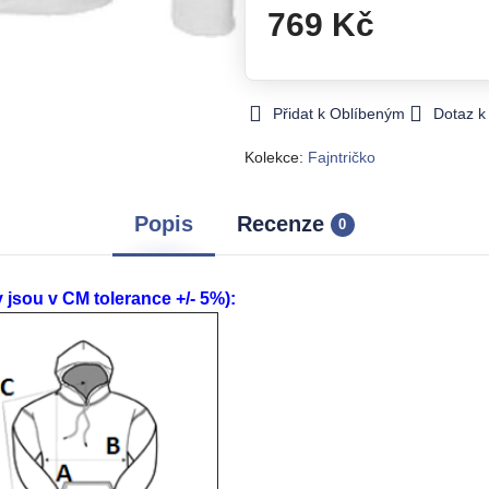
769 Kč
Přidat k Oblíbeným
Dotaz k
Kolekce:
Fajntričko
Popis
Recenze
0
ou v CM tolerance +/- 5%):