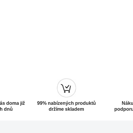
ás doma již
99% nabízených produktů
Náku
ch dnů
držíme skladem
podporu