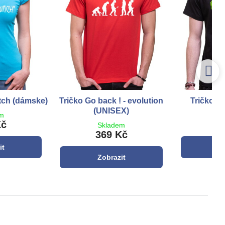
itch (dámske)
Tričko Go back ! - evolution
Tričko - 
(UNISEX)
em
S
Kč
3
Skladem
369 Kč
it
Z
Zobrazit