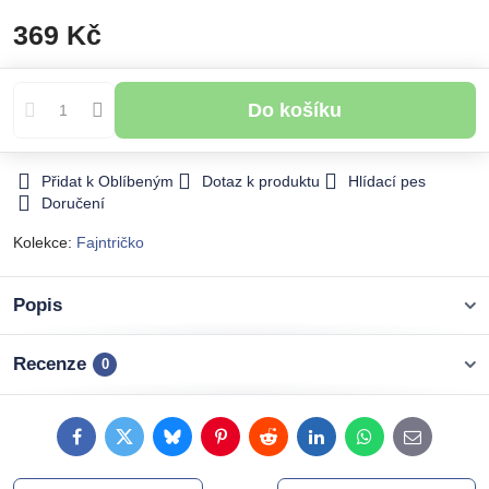
369 Kč
Do košíku
Přidat k Oblíbeným
Dotaz k produktu
Hlídací pes
Doručení
Kolekce:
Fajntričko
Popis
Recenze
0
Facebook
Twitter
Bluesky
Pinterest
Reddit
LinkedIn
WhatsApp
E-
mail