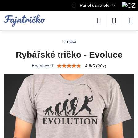
Panel uživatele
Trička
Rybářské tričko - Evoluce
Hodnocení
4.8
/
5
(
20
x)