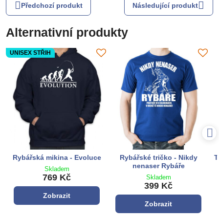
Předchozí produkt
Následující produkt
Alternativní produkty
UNISEX STŘIH
Rybářská mikina - Evoluce
Rybářské tričko - Nikdy
T
nenaser Rybáře
Skladem
769 Kč
Skladem
399 Kč
Zobrazit
Zobrazit