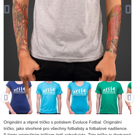
Originální a vtipné tričko s potiskem Evoluce Fotbal. Originální
tričko, jako stvořené pro všechny fotbalisty a fotbalové nadšence.
S tímto originálním tričkem jistě zabodujete. Toto tričko je dostupné