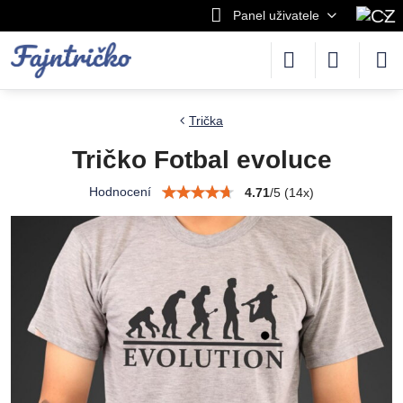
Panel uživatele
Trička
Tričko Fotbal evoluce
Hodnocení
4.71
/
5
(
14
x)