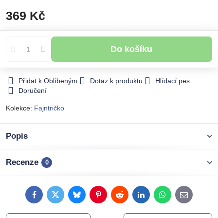
369 Kč
Do košíku
Přidat k Oblíbeným
Dotaz k produktu
Hlídací pes
Doručení
Kolekce:
Fajntričko
Popis
Recenze
0
Facebook
Twitter
Bluesky
Pinterest
Reddit
LinkedIn
WhatsApp
E-
mail