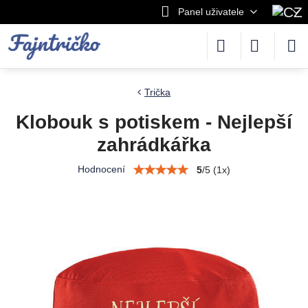
Panel uživatele
Trička
Klobouk s potiskem - Nejlepší
zahrádkářka
Hodnocení
5
/
5
(
1
x)