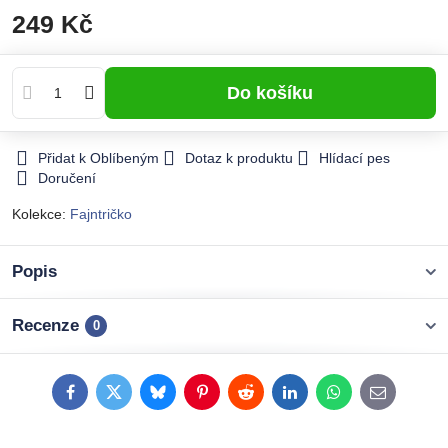
249 Kč
Do košíku
Přidat k Oblíbeným
Dotaz k produktu
Hlídací pes
Doručení
Kolekce:
Fajntričko
Popis
Recenze
0
Facebook
Twitter
Bluesky
Pinterest
Reddit
LinkedIn
WhatsApp
E-
mail