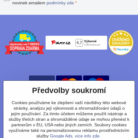
novinek emailem
podmínky zde
*
Předvolby soukromí
Cookies používáme ke zlepšení vaší návštěvy této webové
Nájdete nás taky na:
stránky, analýzu její výkonnosti a shromažďování údajů o
jejím používání. Za tímto účelem můžeme použít nástroje a
Facebook
Instagram
Youtube
Tiktok
služby třetích stran a shromážděné údaje se mohou přenést k
partnerům v EU, USA nebo jiných zemích. Soubory cookies
využíváme také na personalizovanou reklamu prostřednictvím
služby
Google Ads, více info zde.