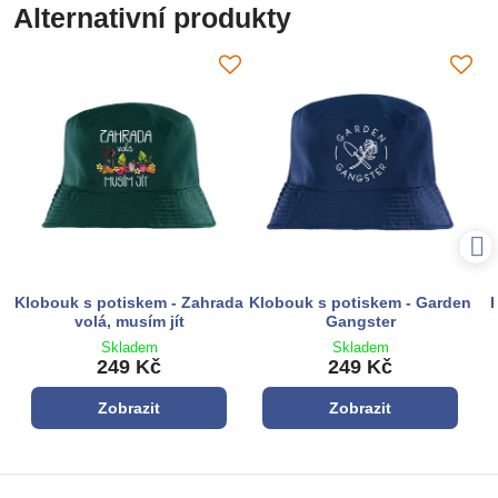
Alternativní produkty
Klobouk s potiskem - Zahrada
Klobouk s potiskem - Garden
K
volá, musím jít
Gangster
Skladem
Skladem
249 Kč
249 Kč
Zobrazit
Zobrazit