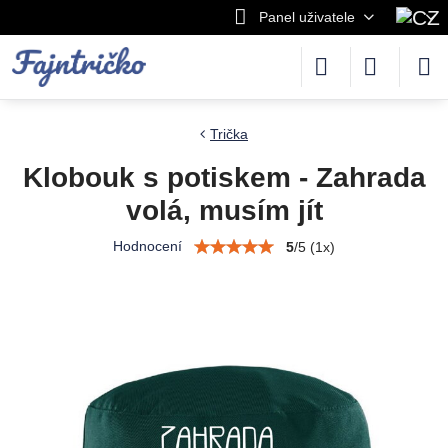
Panel uživatele
Trička
Klobouk s potiskem - Zahrada
volá, musím jít
Hodnocení
5
/
5
(
1
x)