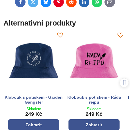
Facebook
Twitter
Bluesky
Pinterest
Reddit
LinkedIn
WhatsApp
E-
mail
Alternativní produkty
Klobouk s potiskem - Garden
Klobouk s potiskem - Ráda
K
Gangster
rejpu
Skladem
Skladem
249 Kč
249 Kč
Zobrazit
Zobrazit