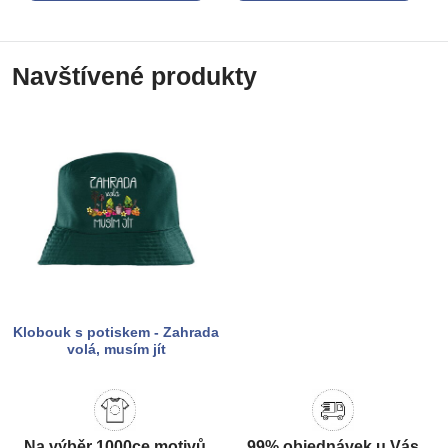
Navštívené produkty
Klobouk s potiskem - Zahrada
volá, musím jít
Na výběr 1000ce motivů
99% objednávek u Vás